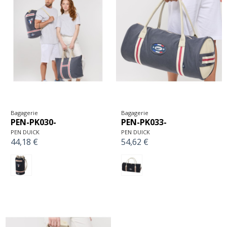
Bagagerie
Bagagerie
PEN-PK030-
PEN-PK033-
PEN DUICK
PEN DUICK
44,18 €
54,62 €