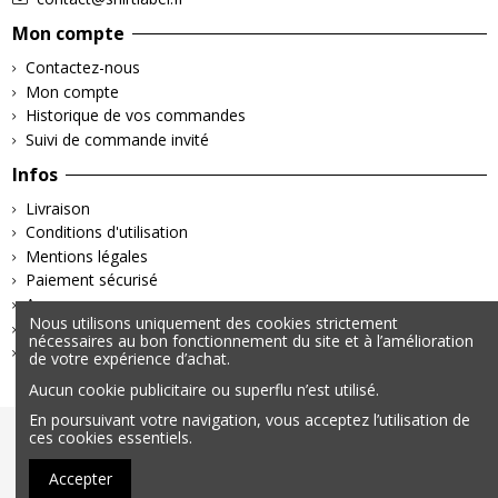
Mon compte
Contactez-nous
Mon compte
Historique de vos commandes
Suivi de commande invité
Infos
Livraison
Conditions d'utilisation
Mentions légales
Paiement sécurisé
A propos
Nous utilisons uniquement des cookies strictement
Retours & Remboursements
nécessaires au bon fonctionnement du site et à l’amélioration
Politique de confidentialité
de votre expérience d’achat.
Aucun cookie publicitaire ou superflu n’est utilisé.
En poursuivant votre navigation, vous acceptez l’utilisation de
ces cookies essentiels.
© 2025 – Tous droits réservés | Données personnelles &
Cookies | Mentions légales
Accepter