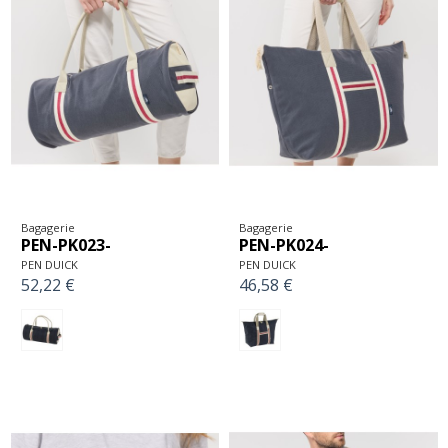
Bagagerie
Bagagerie
PEN-PK023-
PEN-PK024-
PEN DUICK
PEN DUICK
52,22 €
46,58 €