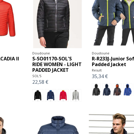
Doudoune
Doudoune
CADIA II
S-SO01170-SOL'S
R-R233J-Junior So
RIDE WOMEN - LIGHT
Padded Jacket
PADDED JACKET
Result
35,34 €
SOL'S
22,58 €