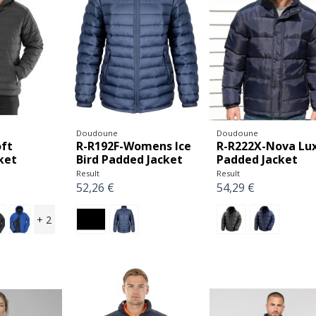
Doudoune
Doudoune
ft
R-R192F-Womens Ice
R-R222X-Nova Lu
ket
Bird Padded Jacket
Padded Jacket
Result
Result
52,26 €
54,29 €
+ 2