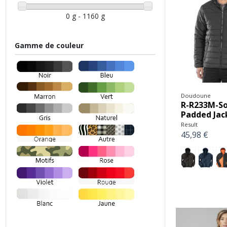
0 g - 1160 g
Gamme de couleur
Doudoune
R-R233M-So
Padded Jac
Result
45,98 €