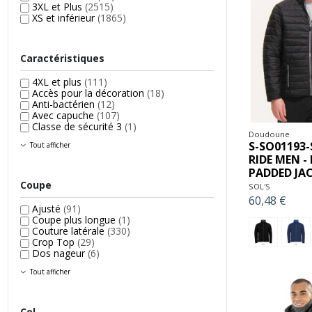
3XL et Plus
(2515)
XS et inférieur
(1865)
Caractéristiques
4XL et plus
(111)
Accès pour la décoration
(18)
Anti-bactérien
(12)
Avec capuche
(107)
Classe de sécurité 3
(1)
Doudoune
S-SO01193-
Tout afficher
RIDE MEN -
PADDED JA
Coupe
SOL'S
60,48 €
Ajusté
(91)
Coupe plus longue
(1)
Couture latérale
(330)
Crop Top
(29)
Dos nageur
(6)
Tout afficher
Col