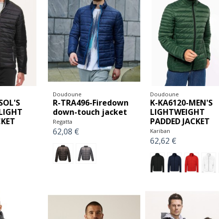
Doudoune
Doudoune
SOL'S
R-TRA496-Firedown
K-KA6120-MEN'S
 LIGHT
down-touch jacket
LIGHTWEIGHT
CKET
PADDED JACKET
Regatta
62,08 €
Kariban
62,62 €