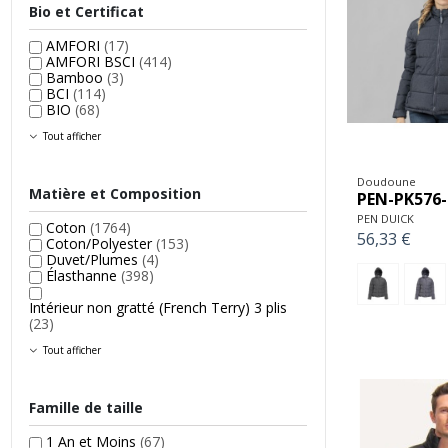
Bio et Certificat
AMFORI
(17)
AMFORI BSCI
(414)
Bamboo
(3)
BCI
(114)
BIO
(68)
Tout afficher
Doudoune
Matière et Composition
PEN-PK576-
PEN DUICK
Coton
(1764)
56,33 €
Coton/Polyester
(153)
Duvet/Plumes
(4)
Élasthanne
(398)
Intérieur non gratté (French Terry) 3 plis
(23)
Tout afficher
Famille de taille
1 An et Moins
(67)