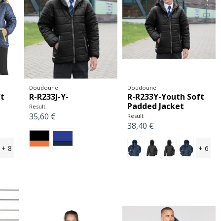
Doudoune
Doudoune
ft
R-R233J-Y-
R-R233Y-Youth Soft
Padded Jacket
Result
35,60 €
Result
38,40 €
+ 8
+ 6