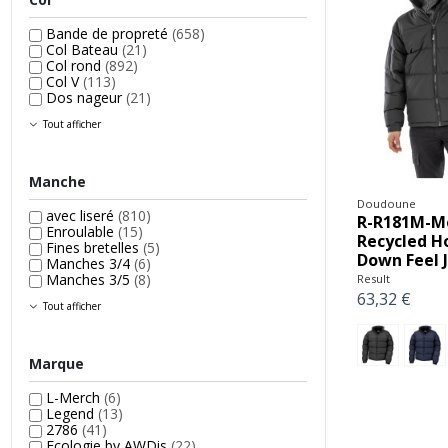
Bande de propreté
(658)
Col Bateau
(21)
Col rond
(892)
Col V
(113)
Dos nageur
(21)
Tout afficher
Manche
Doudoune
avec liseré
(810)
R-R181M-M
Enroulable
(15)
Recycled 
Fines bretelles
(5)
Down Feel 
Manches 3/4
(6)
Manches 3/5
(8)
Result
63,32 €
Tout afficher
Marque
L-Merch
(6)
Legend
(13)
2786
(41)
Ecologie by AWDis
(22)