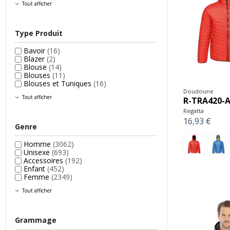
Tout afficher
Type Produit
Bavoir
(16)
Blazer
(2)
Blouse
(14)
Blouses
(11)
Blouses et Tuniques
(16)
Doudoune
Tout afficher
R-TRA420-A
Regatta
16,93 €
Genre
Homme
(3062)
Unisexe
(693)
Accessoires
(192)
Enfant
(452)
Femme
(2349)
Tout afficher
Grammage