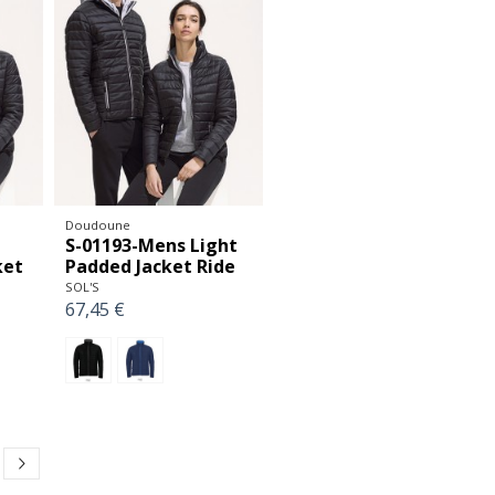
Doudoune
S-01193-Mens Light
ket
Padded Jacket Ride
SOL'S
67,45 €