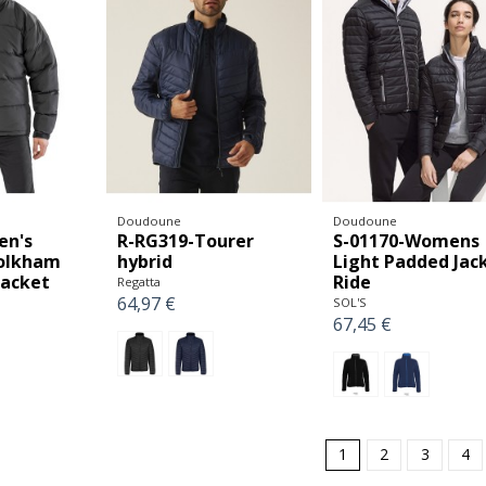
Doudoune
Doudoune
en's
R-RG319-Tourer
S-01170-Womens
Holkham
hybrid
Light Padded Jac
Jacket
Ride
Regatta
64,97 €
SOL'S
67,45 €
1
2
3
4