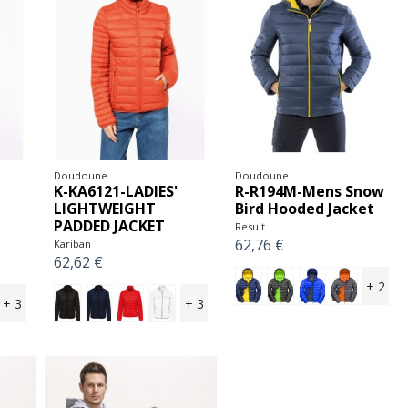
Doudoune
Doudoune
K-KA6121-LADIES'
R-R194M-Mens Snow
LIGHTWEIGHT
Bird Hooded Jacket
PADDED JACKET
Result
62,76 €
Kariban
62,62 €
+ 2
+ 3
+ 3