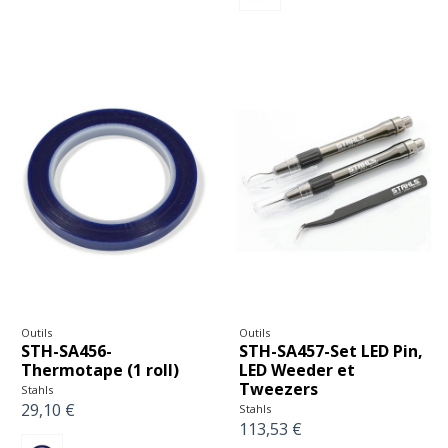
Outils
Outils
STH-SA456-
STH-SA457-Set LED Pin,
Thermotape (1 roll)
LED Weeder et
Tweezers
Stahls
29,10 €
Stahls
113,53 €