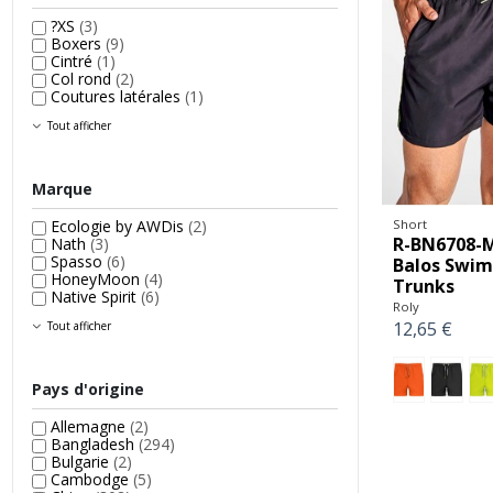
?XS
(3)
Boxers
(9)
Cintré
(1)
Col rond
(2)
Coutures latérales
(1)
Tout afficher
Marque
Ecologie by AWDis
(2)
Short
R-BN6708-
Nath
(3)
Spasso
(6)
Balos Swi
HoneyMoon
(4)
Trunks
Native Spirit
(6)
Roly
12,65 €
Tout afficher
Pays d'origine
Allemagne
(2)
Bangladesh
(294)
Bulgarie
(2)
Cambodge
(5)