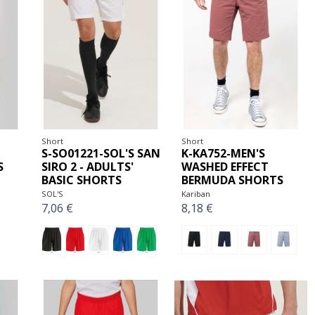
Short
Short
S-SO01221-SOL'S SAN
K-KA752-MEN'S
S
SIRO 2 - ADULTS'
WASHED EFFECT
BASIC SHORTS
BERMUDA SHORTS
SOL'S
Kariban
7,06 €
8,18 €