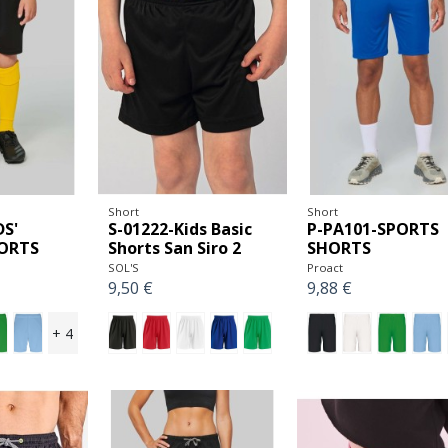
Short
Short
DS'
S-01222-Kids Basic
P-PA101-SPORTS
ORTS
Shorts San Siro 2
SHORTS
SOL'S
Proact
9,50 €
9,88 €
+ 4