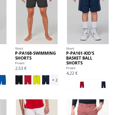
Short
Short
P-PA168-SWIMMING
P-PA161-KID'S
SHORTS
BASKET BALL
SHORTS
Proact
2,53 €
Proact
4,22 €
+ 2