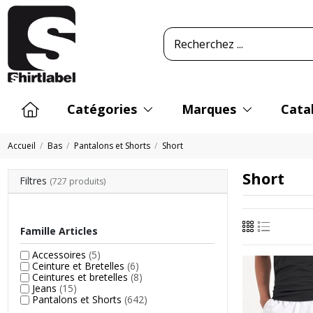
Catégories
Marques
Cata
Accueil
Bas
Pantalons et Shorts
Short
Short
Filtres
(727 produits)
Famille Articles
Accessoires
(5)
Ceinture et Bretelles
(6)
Ceintures et bretelles
(8)
Jeans
(15)
Pantalons et Shorts
(642)