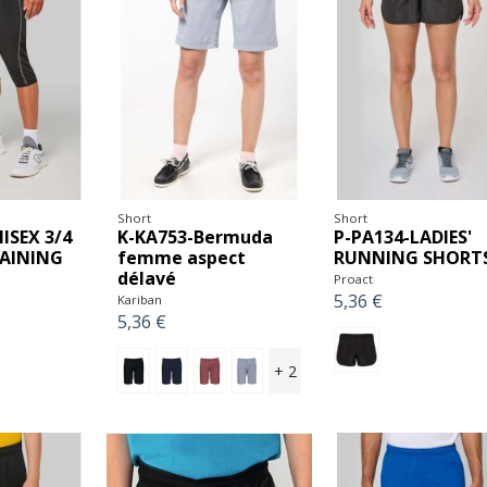
Short
Short
ISEX 3/4
K-KA753-Bermuda
P-PA134-LADIES'
AINING
femme aspect
RUNNING SHORT
délavé
Proact
5,36 €
Kariban
5,36 €
+ 2