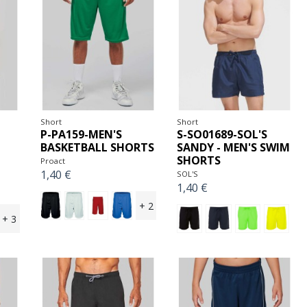
Short
Short
P-PA159-MEN'S
S-SO01689-SOL'S
BASKETBALL SHORTS
SANDY - MEN'S SWIM
SHORTS
Proact
1,40 €
SOL'S
1,40 €
+ 2
+ 3