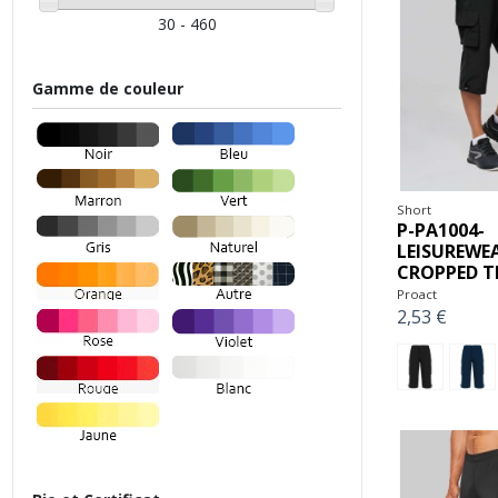
30 - 460
Gamme de couleur
Short
P-PA1004-
LEISUREWE
CROPPED T
Proact
2,53 €