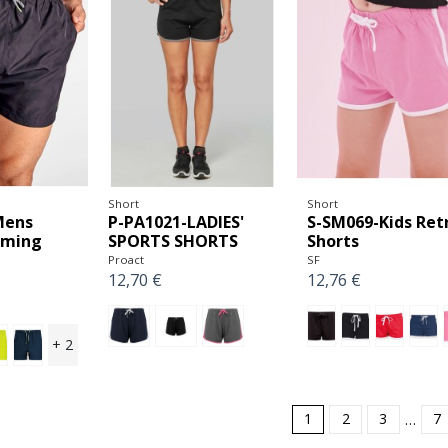
Short
Short
Mens
P-PA1021-LADIES'
S-SM069-Kids Ret
mming
SPORTS SHORTS
Shorts
Proact
SF
12,70 €
12,76 €
+ 2
1
2
3
…
7