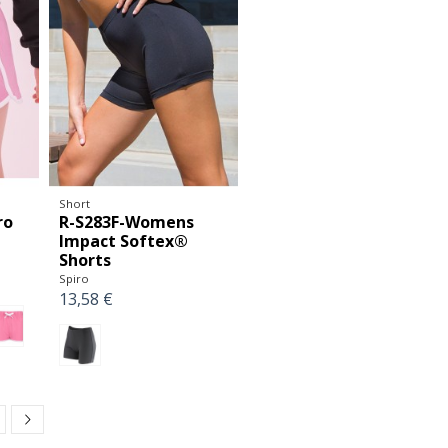
Short
ro
R-S283F-Womens
Impact Softex®
Shorts
Spiro
13,58 €