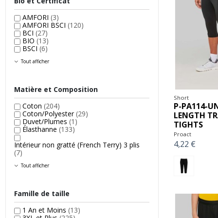
Bio et Certificat
AMFORI
(3)
AMFORI BSCI
(120)
BCI
(27)
BIO
(13)
BSCI
(6)
Tout afficher
Matière et Composition
Short
P-PA114-UN
Coton
(204)
Coton/Polyester
(29)
LENGTH TR
Duvet/Plumes
(1)
TIGHTS
Élasthanne
(133)
Proact
4,22 €
Intérieur non gratté (French Terry) 3 plis
(7)
Tout afficher
Famille de taille
1 An et Moins
(13)
3XL et Plus
(225)