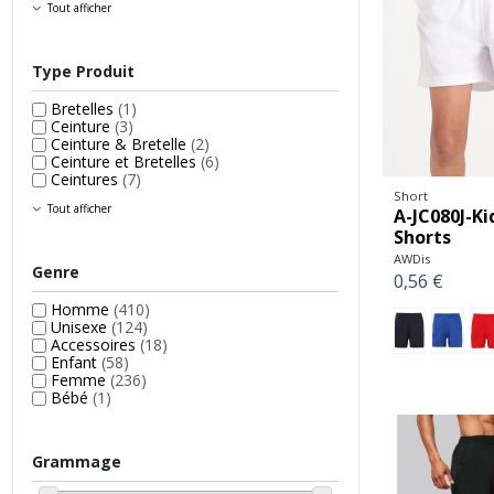
Tout afficher
Type Produit
Bretelles
(1)
Ceinture
(3)
Ceinture & Bretelle
(2)
Ceinture et Bretelles
(6)
Ceintures
(7)
Short
Tout afficher
A-JC080J-Ki
Shorts
AWDis
Genre
0,56 €
Homme
(410)
Unisexe
(124)
Accessoires
(18)
Enfant
(58)
Femme
(236)
Bébé
(1)
Grammage