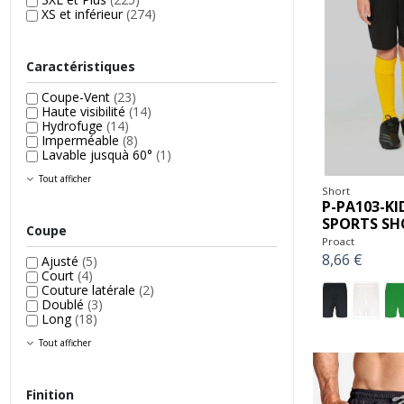
XS et inférieur
(274)
Caractéristiques
Coupe-Vent
(23)
Haute visibilité
(14)
Hydrofuge
(14)
Imperméable
(8)
Lavable jusquà 60°
(1)
Tout afficher
Short
P-PA103-KI
SPORTS SH
Coupe
Proact
8,66 €
Ajusté
(5)
Court
(4)
Couture latérale
(2)
Doublé
(3)
Long
(18)
Tout afficher
Finition