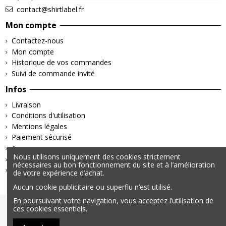
contact@shirtlabel.fr
Mon compte
Contactez-nous
Mon compte
Historique de vos commandes
Suivi de commande invité
Infos
Livraison
Conditions d'utilisation
Mentions légales
Paiement sécurisé
A propos
Nous utilisons uniquement des cookies strictement
Retours & Remboursements
nécessaires au bon fonctionnement du site et à l’amélioration
Politique de confidentialité
de votre expérience d’achat.
Aucun cookie publicitaire ou superflu n’est utilisé.
En poursuivant votre navigation, vous acceptez l’utilisation de
ces cookies essentiels.
© 2025 – Tous droits réservés | Données personnelles &
Cookies | Mentions légales