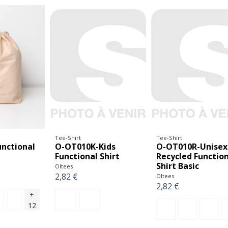
Tee-Shirt
Tee-Shirt
nctional
O-OT010K-Kids
O-OT010R-Unisex
Functional Shirt
Recycled Functio
Shirt Basic
Oltees
2,82 €
Oltees
2,82 €
+
12