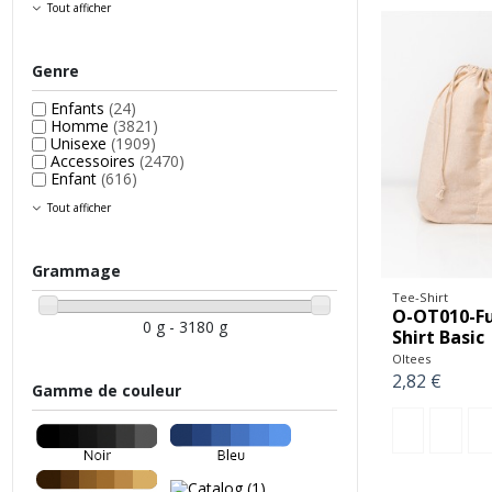
Tout afficher
Genre
Enfants
(24)
Homme
(3821)
Unisexe
(1909)
Accessoires
(2470)
Enfant
(616)
Tout afficher
Grammage
Tee-Shirt
O-OT010-Fu
0 g - 3180 g
Shirt Basic
Oltees
2,82 €
Gamme de couleur