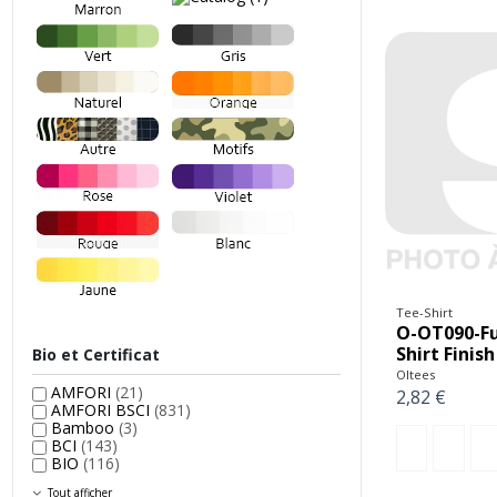
Tee-Shirt
O-OT090-Fu
Shirt Finish
Bio et Certificat
Oltees
AMFORI
(21)
2,82 €
AMFORI BSCI
(831)
Bamboo
(3)
BCI
(143)
BIO
(116)
Tout afficher