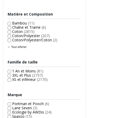
Matière et Composition
Bambou
(11)
Chaîne et Trame
(6)
Coton
(2815)
Coton/Polyester
(207)
Coton/Polyester/Coton
(2)
Tout afficher
Famille de taille
1 An et Moins
(81)
3XL et Plus
(2737)
XS et inférieur
(2170)
Marque
Portman et Pooch
(6)
Lane Seven
(3)
Ecologie by AWDis
(24)
Spasso
(15)