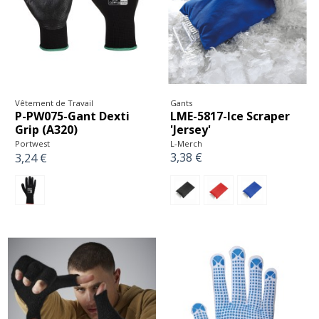
Gants
Vêtement de Travail
LME-5817-Ice Scraper
P-PW075-Gant Dexti
'Jersey'
Grip (A320)
L-Merch
Portwest
3,38 €
3,24 €