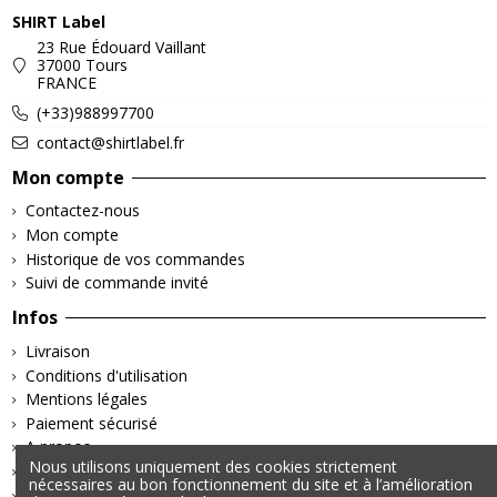
SHIRT Label
23 Rue Édouard Vaillant
37000 Tours
FRANCE
(+33)988997700
contact@shirtlabel.fr
Mon compte
Contactez-nous
Mon compte
Historique de vos commandes
Suivi de commande invité
Infos
Livraison
Conditions d'utilisation
Mentions légales
Paiement sécurisé
A propos
Nous utilisons uniquement des cookies strictement
Retours & Remboursements
nécessaires au bon fonctionnement du site et à l’amélioration
Politique de confidentialité