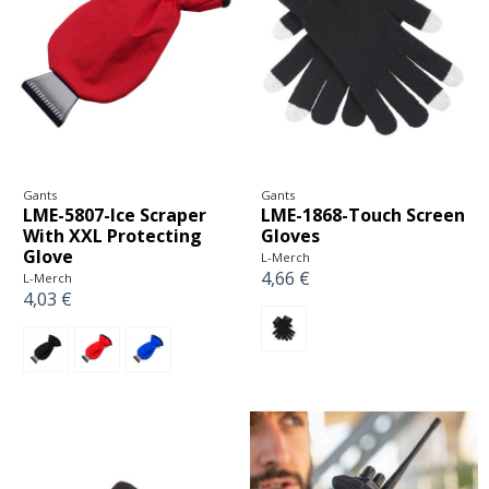
Gants
Gants
LME-5807-Ice Scraper
LME-1868-Touch Screen
With XXL Protecting
Gloves
Glove
L-Merch
4,66 €
L-Merch
4,03 €