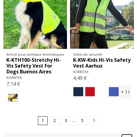
Article pour animaux domestiques
Gilets de securité
K-KTH100-Stretchy Hi-
K-KW-Kids Hi-Vis Safety
Vis Safety Vest For
Vest Aarhus
Dogs Buenos Aires
KORNTEX
4,49 €
KORNTEX
7,14 €
+ 11
1
2
3
…
5