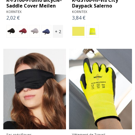
K-FS100-Promo Bicycle-
K-GS100-Hi-Vis City
Saddle Cover Meilen
Daypack Salerno
KORNTEX
KORNTEX
2,02 €
3,84 €
+ 2
Sac spécifiques
Vêtement de Travail