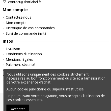
contact@shirtlabel.fr
Mon compte
Contactez-nous
Mon compte
Historique de vos commandes
Suivi de commande invité
Infos
Livraison
Conditions d'utilisation
Mentions légales
Paiement sécurisé
A propos
Nous utilisons uniquement des cookies strictement
Retours & Remboursements
nécessaires au bon fonctionnement du site et à l’amélioration
Politique de confidentialité
de votre expérience d’achat.
Aucun cookie publicitaire ou superflu n’est utilisé.
En poursuivant votre navigation, vous acceptez l’utilisation de
ces cookies essentiels.
© 2025 – Tous droits réservés | Données personnelles &
Cookies | Mentions légales
Accepter