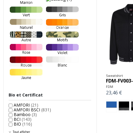
Sweatshirt
FDM-FV003-
FDM
23,46 €
Bio et Certificat
AMFORI
(21)
AMFORI BSCI
(831)
Bamboo
(3)
BCI
(143)
BIO
(116)
Tout afficher