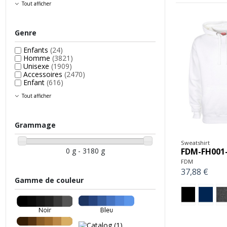
Tout afficher
Genre
Enfants
(24)
Homme
(3821)
Unisexe
(1909)
Accessoires
(2470)
Enfant
(616)
Tout afficher
Grammage
Sweatshirt
0 g - 3180 g
FDM-FH001
FDM
37,88 €
Gamme de couleur