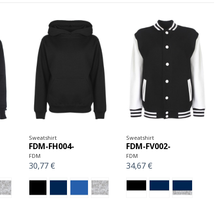
Sweatshirt
Sweatshirt
FDM-FH004-
FDM-FV002-
FDM
FDM
30,77 €
34,67 €