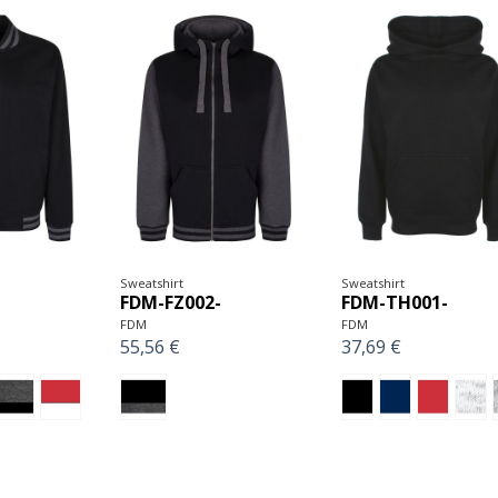
Sweatshirt
Sweatshirt
FDM-FZ002-
FDM-TH001-
FDM
FDM
55,56 €
37,69 €