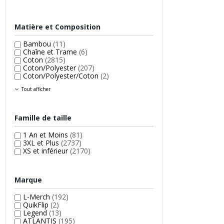
Matière et Composition
Bambou
(11)
Chaîne et Trame
(6)
Coton
(2815)
Coton/Polyester
(207)
Coton/Polyester/Coton
(2)
Tout afficher
Famille de taille
1 An et Moins
(81)
3XL et Plus
(2737)
XS et inférieur
(2170)
Marque
L-Merch
(192)
QuikFlip
(2)
Legend
(13)
ATLANTIS
(195)