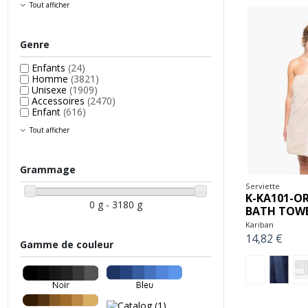
Tout afficher
Genre
Enfants
(24)
Homme
(3821)
Unisexe
(1909)
Accessoires
(2470)
Enfant
(616)
Tout afficher
Grammage
Serviette
K-KA101-O
0 g - 3180 g
BATH TOW
Kariban
14,82 €
Gamme de couleur