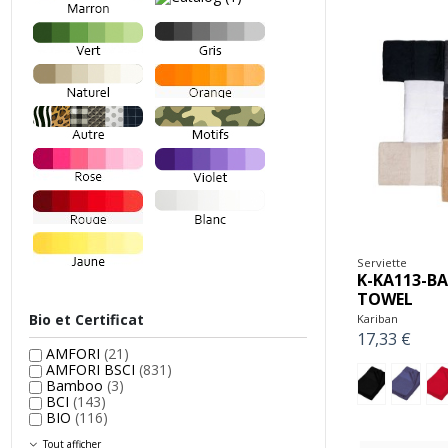
Serviette
K-KA113-B
TOWEL
Bio et Certificat
Kariban
17,33 €
AMFORI
(21)
AMFORI BSCI
(831)
Bamboo
(3)
BCI
(143)
BIO
(116)
Tout afficher