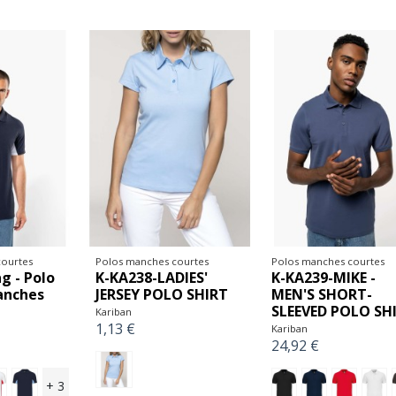
ourtes
Polos manches courtes
Polos manches courtes
g - Polo
K-KA238-LADIES'
K-KA239-MIKE -
anches
JERSEY POLO SHIRT
MEN'S SHORT-
SLEEVED POLO SH
Kariban
1,13 €
Kariban
24,92 €
+ 3