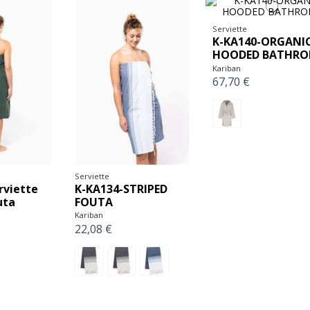
Serviette
K-KA140-ORGANI
HOODED BATHRO
Kariban
67,70 €
Serviette
rviette
K-KA134-STRIPED
uta
FOUTA
Kariban
22,08 €