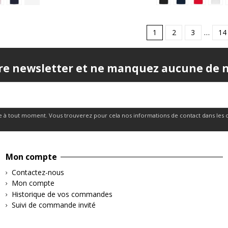
1
2
3
…
14
re newsletter et ne manquez aucune de no
 à tout moment. Vous trouverez pour cela nos informations de contact dans les cond
Mon compte
Contactez-nous
Mon compte
Historique de vos commandes
Suivi de commande invité