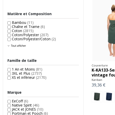
Matière et Composition
Bambou
(11)
Chaîne et Trame
(6)
Coton
(2815)
Coton/Polyester
(207)
Coton/Polyester/Coton
(2)
Tout afficher
Famille de taille
Couverture
1 An et Moins
(81)
K-KA133-Se
3XL et Plus
(2737)
vintage fo
XS et inférieur
(2170)
Kariban
39,36 €
Marque
EeCoff
(6)
Native Spirit
(46)
JACK et JONES
(10)
Portman et Pooch
(6)