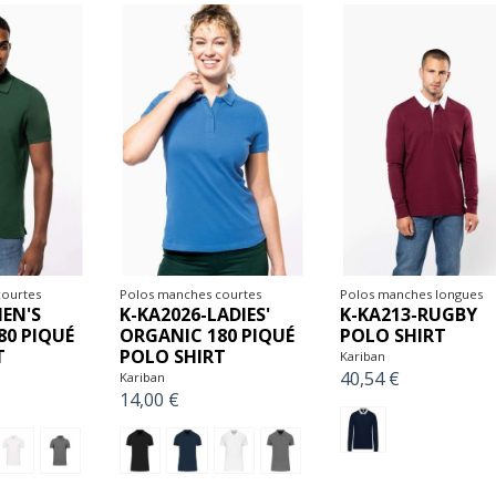
ourtes
Polos manches courtes
Polos manches longues
EN'S
K-KA2026-LADIES'
K-KA213-RUGBY
80 PIQUÉ
ORGANIC 180 PIQUÉ
POLO SHIRT
T
POLO SHIRT
Kariban
40,54 €
Kariban
14,00 €