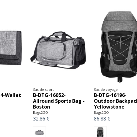
Sac de sport
Sac de voyage
4-Wallet
B-DTG-16052-
B-DTG-16196-
Allround Sports Bag -
Outdoor Backpack
Boston
Yellowstone
Bags2GO
Bags2GO
32,86 €
86,88 €