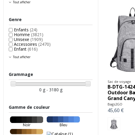
Tout afficher
Genre
Enfants
(24)
Homme
(3821)
Unisexe
(1909)
Accessoires
(2470)
Enfant
(616)
Tout afficher
Grammage
Sac de voyage
B-DTG-1424
0 g - 3180 g
Outdoor Ba
Grand Can
Bags2GO
Gamme de couleur
45,60 €