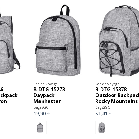
Sac de voyage
Sac de voyage
6-
B-DTG-15273-
B-DTG-15378-
ckpack -
Daypack -
Outdoor Backpack
yon
Manhattan
Rocky Mountains
Bags2GO
Bags2GO
19,90 €
51,41 €