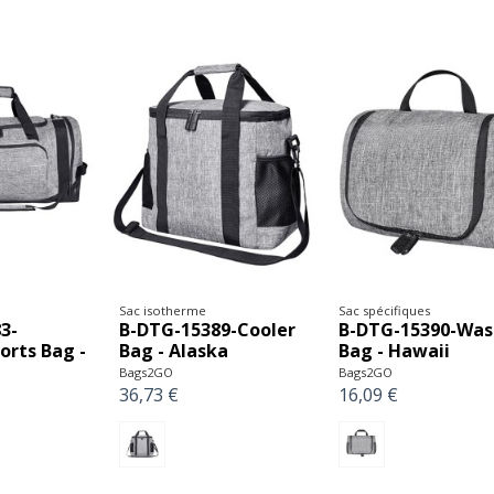
Sac isotherme
Sac spécifiques
3-
B-DTG-15389-Cooler
B-DTG-15390-Was
orts Bag -
Bag - Alaska
Bag - Hawaii
Bags2GO
Bags2GO
36,73 €
16,09 €