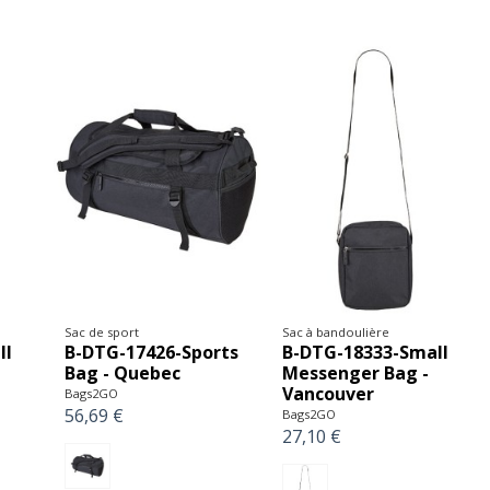
Sac de sport
Sac à bandoulière
ll
B-DTG-17426-Sports
B-DTG-18333-Small
Bag - Quebec
Messenger Bag -
Vancouver
Bags2GO
56,69 €
Bags2GO
27,10 €