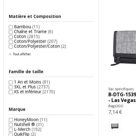
Matière et Composition
Bambou
(11)
Chaîne et Trame
(6)
Coton
(2815)
Coton/Polyester
(207)
Coton/Polyester/Coton
(2)
Tout afficher
Famille de taille
1 An et Moins
(81)
3XL et Plus
(2737)
Sac spécifiques
XS et inférieur
(2170)
B-DTG-1539
- Las Vegas
Bags2GO
Marque
7,14 €
HoneyMoon
(11)
Nutshell ®
(31)
L-Merch
(192)
QuikFlip
(2)