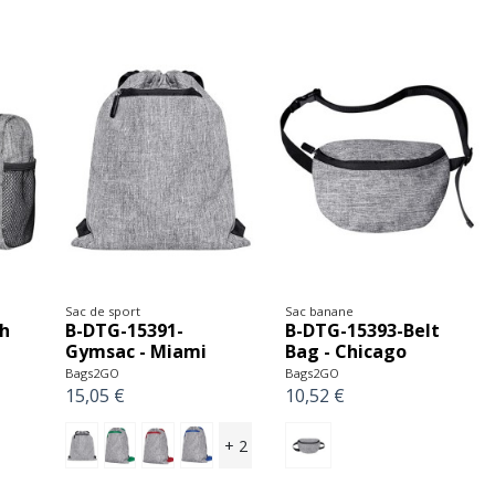
Sac de sport
Sac banane
h
B-DTG-15391-
B-DTG-15393-Belt
Gymsac - Miami
Bag - Chicago
Bags2GO
Bags2GO
15,05 €
10,52 €
+ 2