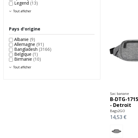
Legend
(13)
Tout afficher
Pays d'origine
Albanie
(9)
Allemagne
(91)
Bangladesh
(3166)
Belgique
(1)
Birmanie
(10)
Tout afficher
Sac banane
B-DTG-1715
- Detroit
Bags2GO
14,53 €