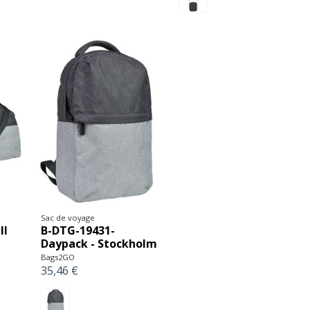
Sac de voyage
ll
B-DTG-19431-
Daypack - Stockholm
Bags2GO
35,46 €