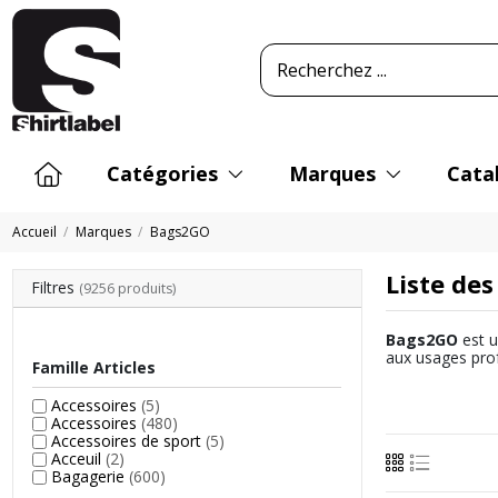
Catégories
Marques
Cata
Accueil
Marques
Bags2GO
Liste de
Filtres
(9256 produits)
Bags2GO
est u
aux usages prof
Famille Articles
Accessoires
(5)
Accessoires
(480)
Accessoires de sport
(5)
Acceuil
(2)
Bagagerie
(600)