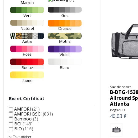
Sac de sport
B-DTG-1538
Allround Sp
Bio et Certificat
Atlanta
AMFORI
(21)
Bags2GO
AMFORI BSCI
(831)
40,03 €
Bamboo
(3)
BCI
(143)
BIO
(116)
Tout afficher