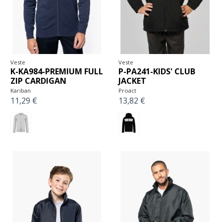
Veste
Veste
K-KA984-PREMIUM FULL
P-PA241-KIDS' CLUB
ZIP CARDIGAN
JACKET
Kariban
Proact
11,29 €
13,82 €