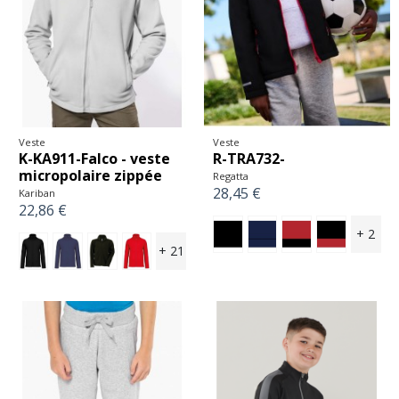
Veste
Veste
K-KA911-Falco - veste
R-TRA732-
micropolaire zippée
Regatta
28,45 €
Kariban
22,86 €
+ 2
+ 21