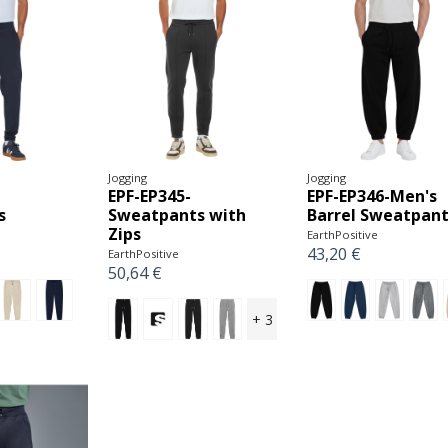
Jogging
Jogging
EPF-EP345-
EPF-EP346-Men's
s
Sweatpants with
Barrel Sweatpan
Zips
EarthPositive
43,20 €
EarthPositive
50,64 €
+ 3