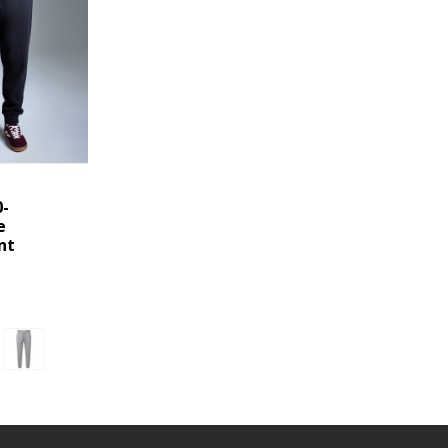
-
e
nt