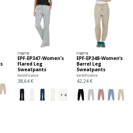
Jogging
Jogging
EPF-EP347-Women's
EPF-EP348-Women’s
ts
Flared Leg
Barrel Leg
Sweatpants
Sweatpants
EarthPositive
EarthPositive
38,64 €
42,24 €
+ 4