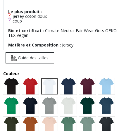
Le plus produit :
?
jersey coton doux
?
coup
Bio et certificat :
Climate Neutral Fair Wear Gots OEKO
TEX Vegan
Matière et Composition :
Jersey
Guide des tailles
Couleur
White
Black
Red
French Navy
Burgundy
Light Blue
Kelly Green
Dark Navy
Light Grey
Off White
Bottle Green
Denim Blue
Moss Green
Rust
Blush Pink
Sage Green
Slate Green
Ash Black