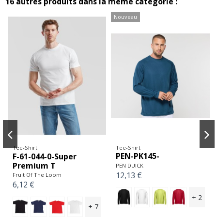
16 autres produits dans la même catégorie :
Nouveau
Tee-Shirt
Tee-Shirt
PEN-PK145-
F-61-044-0-Super
Premium T
PEN DUICK
12,13 €
Fruit Of The Loom
6,12 €
+ 2
+ 7