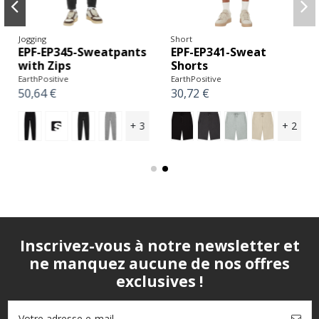
Jogging
Short
EPF-EP345-Sweatpants
EPF-EP341-Sweat
with Zips
Shorts
EarthPositive
EarthPositive
50,64 €
30,72 €
+ 3
+ 2
Inscrivez-vous à notre newsletter et
ne manquez aucune de nos offres
exclusives !