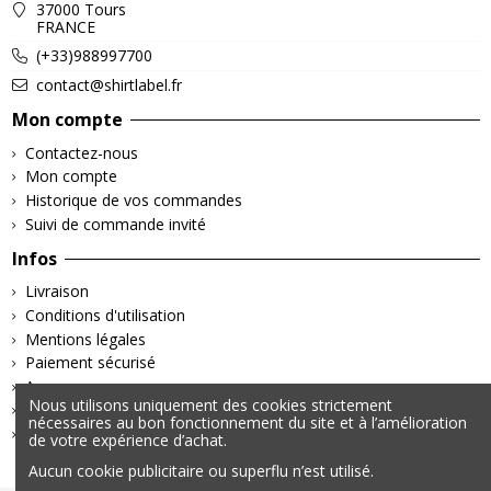
37000 Tours
FRANCE
(+33)988997700
contact@shirtlabel.fr
Mon compte
Contactez-nous
Mon compte
Historique de vos commandes
Suivi de commande invité
Infos
Livraison
Conditions d'utilisation
Mentions légales
Paiement sécurisé
A propos
Nous utilisons uniquement des cookies strictement
Retours & Remboursements
nécessaires au bon fonctionnement du site et à l’amélioration
Politique de confidentialité
de votre expérience d’achat.
Aucun cookie publicitaire ou superflu n’est utilisé.