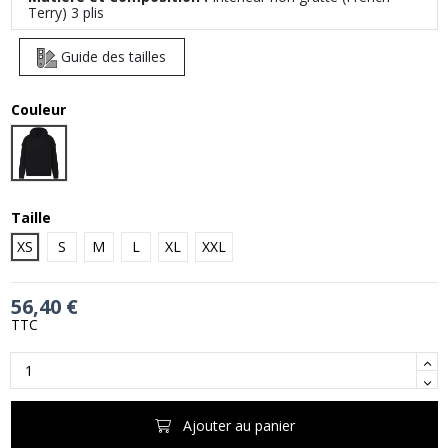
Terry) 3 plis
Guide des tailles
Couleur
Sueded Black
Taille
XS
S
M
L
XL
XXL
56,40 €
TTC
Ajouter au panier