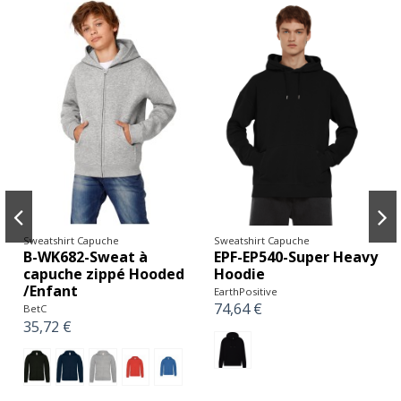
Sweatshirt Capuche
Sweatshirt Capuche
EPF-EP540-Super Heavy
B-WK682-Sweat à
Hoodie
capuche zippé Hooded
/Enfant
EarthPositive
74,64 €
BetC
35,72 €