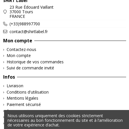
SHIRT Label
23 Rue Édouard Vaillant
37000 Tours
FRANCE
(+33)988997700
contact@shirtlabel.fr
Mon compte
Contactez-nous
Mon compte
Historique de vos commandes
Suivi de commande invité
Infos
Livraison
Conditions d'utilisation
Mentions légales
Paiement sécurisé
A propos
Nous utilisons uniquement des cookies strictement
Retours & Remboursements
nécessaires au bon fonctionnement du site et à l’amélioration
Politique de confidentialité
de votre expérience d’achat.