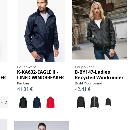
Coupe-Vent
Coupe-Vent
K-KA632-EAGLE II -
B-BY147-Ladies
KER
LINED WINDBREAKER
Recycled Windrunner
Kariban
Build Your Brand
41,81 €
42,41 €
+ 2