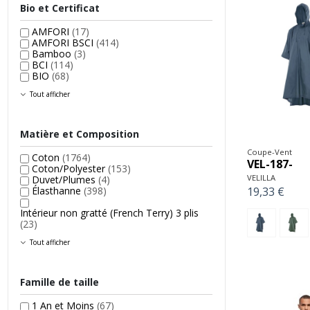
Bio et Certificat
AMFORI
(17)
AMFORI BSCI
(414)
Bamboo
(3)
BCI
(114)
BIO
(68)
Tout afficher
Matière et Composition
Coupe-Vent
Coton
(1764)
VEL-187-
Coton/Polyester
(153)
VELILLA
Duvet/Plumes
(4)
19,33 €
Élasthanne
(398)
Intérieur non gratté (French Terry) 3 plis
(23)
Tout afficher
Famille de taille
1 An et Moins
(67)