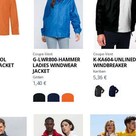
Coupe-Vent
Coupe-Vent
OOL
G-LWR800-HAMMER
K-KA604-UNLINE
ACKET
LADIES WINDWEAR
WINDBREAKER
JACKET
Kariban
5,36 €
Gildan
1,40 €