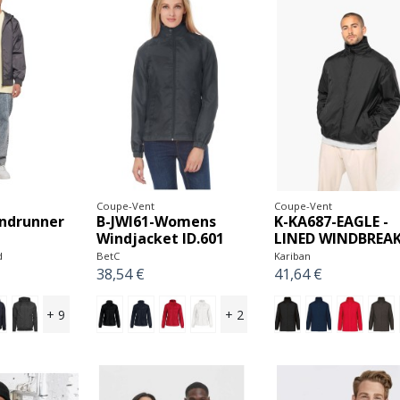
Coupe-Vent
Coupe-Vent
ndrunner
B-JWI61-Womens
K-KA687-EAGLE -
Windjacket ID.601
LINED WINDBREA
d
BetC
Kariban
38,54 €
41,64 €
+ 9
+ 2