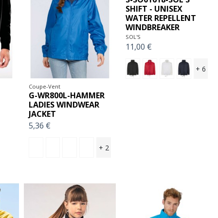
SHIFT - UNISEX
WATER REPELLENT
WINDBREAKER
SOL'S
11,00 €
+ 6
Coupe-Vent
D
G-WR800L-HAMMER
LADIES WINDWEAR
JACKET
5,36 €
+ 2