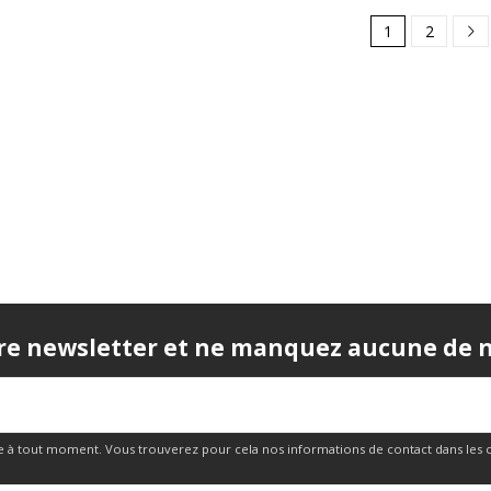
1
2
re newsletter et ne manquez aucune de no
 à tout moment. Vous trouverez pour cela nos informations de contact dans les cond