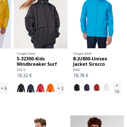
Coupe-Vent
Coupe-Vent
S-32300-Kids
B-JU800-Unisex
Windbreaker Surf
Jacket Sirocco
SOL'S
BetC
18,32 €
18,78 €
+
+ 6
+ 2
10