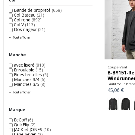
Bande de propreté
(658)
Col Bateau
(21)
Col rond
(892)
Col V
(113)
Dos nageur
(21)
Tout afficher
Manche
avec liseré
(810)
Coupe-Vent
Enroulable
(15)
B-BY151-Re
Fines bretelles
(5)
Windrunne
Manches 3/4
(6)
Manches 3/5
(8)
Build Your Bran
45,06 €
Tout afficher
Marque
EeCoff
(6)
QuikFlip
(2)
JACK et JONES
(10)
Lane Seven
(3)