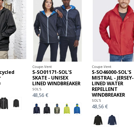
Coupe-Vent
Coupe-Vent
cycled
S-SO01171-SOL'S
S-SO46000-SOL'S
r
SKATE - UNISEX
MISTRAL - JERSEY-
LINED WINDBREAKER
LINED WATER
d
REPELLENT
SOL'S
WINDBREAKER
48,56 €
SOL'S
48,56 €