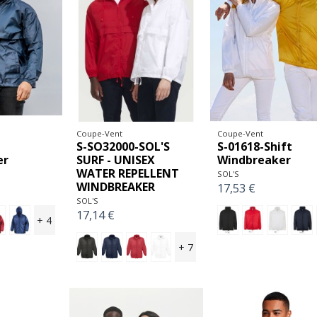
Coupe-Vent
Coupe-Vent
S-SO32000-SOL'S
S-01618-Shift
er
SURF - UNISEX
Windbreaker
WATER REPELLENT
SOL'S
WINDBREAKER
17,53 €
SOL'S
17,14 €
+ 4
+ 7