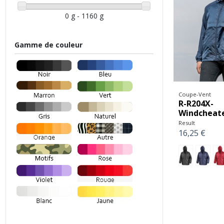
0 g - 1160 g
Gamme de couleur
Coupe-Vent
R-R204X-
Windcheat
Result
16,25 €