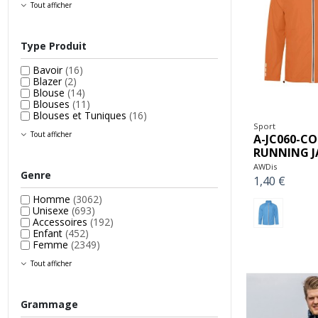
Tout afficher
Type Produit
Bavoir
(16)
Blazer
(2)
Blouse
(14)
Blouses
(11)
Blouses et Tuniques
(16)
Sport
Tout afficher
A-JC060-C
RUNNING J
AWDis
Genre
1,40 €
Homme
(3062)
Unisexe
(693)
Accessoires
(192)
Enfant
(452)
Femme
(2349)
Tout afficher
Grammage