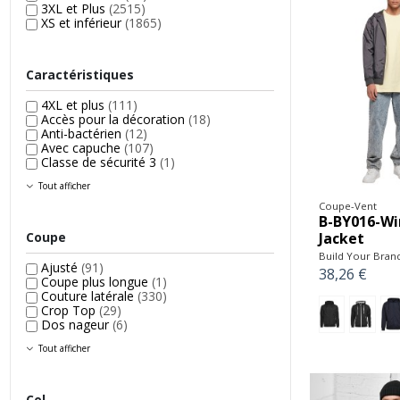
3XL et Plus
(2515)
XS et inférieur
(1865)
Caractéristiques
4XL et plus
(111)
Accès pour la décoration
(18)
Anti-bactérien
(12)
Avec capuche
(107)
Classe de sécurité 3
(1)
Tout afficher
Coupe-Vent
B-BY016-Wi
Coupe
Jacket
Build Your Bran
Ajusté
(91)
38,26 €
Coupe plus longue
(1)
Couture latérale
(330)
Crop Top
(29)
Dos nageur
(6)
Tout afficher
Col