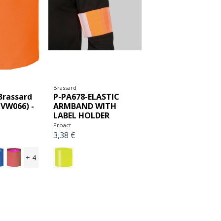
Brassard
Brassard
P-PA678-ELASTIC
HVW066) -
ARMBAND WITH
LABEL HOLDER
Proact
3,38 €
+ 4