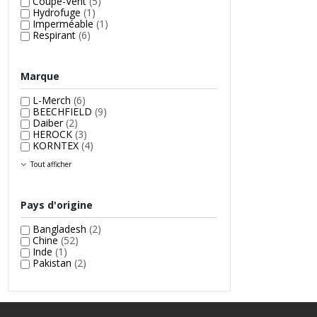
Coupe-Vent
(5)
Hydrofuge
(1)
Imperméable
(1)
Respirant
(6)
Marque
L-Merch
(6)
BEECHFIELD
(9)
Daiber
(2)
HEROCK
(3)
KORNTEX
(4)
Tout afficher
Pays d'origine
Bangladesh
(2)
Chine
(52)
Inde
(1)
Pakistan
(2)