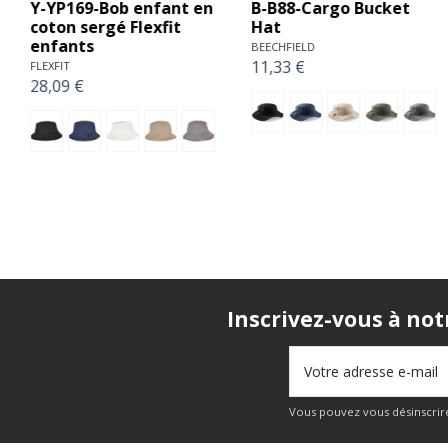
F-5003CP-Crinkled
K-KP125-BUCKET HAT
Paper Bucket Hat
K-UP
2,65 €
FLEXFIT
29,62 €
Inscrivez-vous à not
Vous pouvez vous désinscrire