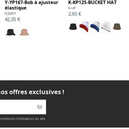
Y-YP072-Bob à rayures
Y-YP202-Bob en sherpa
(5003S)
et nylon (5003NH)
FLEXFIT
FLEXFIT
36,13 €
42,35 €
s offres exclusives !
itions d'utilisation du site.