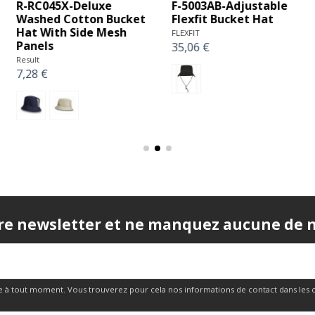
S-03997-Unisex Bucket
Y-YP140-Bob imprimé
Hat Twill
Bandana (5003BP)
SOL'S
FLEXFIT
9,48 €
42,35 €
re newsletter et ne manquez aucune de no
 à tout moment. Vous trouverez pour cela nos informations de contact dans les cond