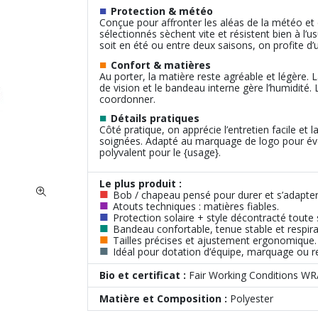
■
Protection & météo
Conçue pour affronter les aléas de la météo et de
sélectionnés sèchent vite et résistent bien à l’u
soit en été ou entre deux saisons, on profite d’
■
Confort & matières
Au porter, la matière reste agréable et légère.
de vision et le bandeau interne gère l’humidité.
coordonner.
■
Détails pratiques
Côté pratique, on apprécie l’entretien facile et la
soignées. Adapté au marquage de logo pour évé
polyvalent pour le {usage}.
Le plus produit :
■
Bob / chapeau pensé pour durer et s’adapter
■
Atouts techniques : matières fiables.
■
Protection solaire + style décontracté toute 
■
Bandeau confortable, tenue stable et respira
■
Tailles précises et ajustement ergonomique.
■
Idéal pour dotation d’équipe, marquage ou ret
Bio et certificat :
Fair Working Conditions W
Matière et Composition :
Polyester