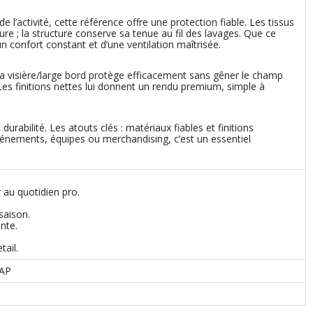
 l’activité, cette référence offre une protection fiable. Les tissus
sure ; la structure conserve sa tenue au fil des lavages. Que ce
un confort constant et d’une ventilation maîtrisée.
 La visière/large bord protège efficacement sans gêner le champ
 Les finitions nettes lui donnent un rendu premium, simple à
 durabilité. Les atouts clés : matériaux fiables et finitions
nements, équipes ou merchandising, c’est un essentiel
 au quotidien pro.
saison.
nte.
ail.
RAP