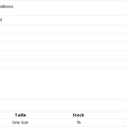
nditions
il
Taille
Stock
One Size
76