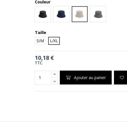
Couleur
Sand
Black
Navy
Graphite Grey
Taille
S/M
L/XL
10,18 €
TTC
Ajouter au panier