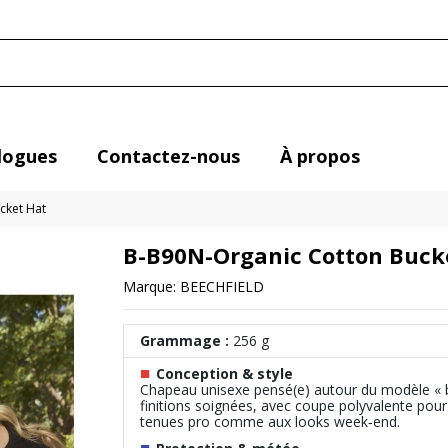
logues
Contactez-nous
À propos
cket Hat
B-B90N-Organic Cotton Buck
Marque:
BEECHFIELD
Grammage :
256 g
■
Conception & style
Chapeau unisexe pensé(e) autour du modèle « b 
finitions soignées, avec coupe polyvalente pour 
tenues pro comme aux looks week‑end.
■