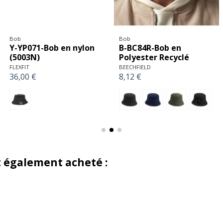
Bob
Bob
Y-YP071-Bob en nylon
B-BC84R-Bob en
(5003N)
Polyester Recyclé
FLEXFIT
BEECHFIELD
36,00 €
8,12 €
t également acheté :