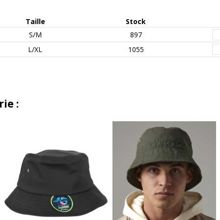
Taille
Stock
S/M
897
L/XL
1055
ie :