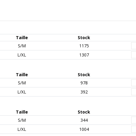
Taille
Stock
S/M
1175
L/XL
1307
Taille
Stock
S/M
978
L/XL
392
Taille
Stock
S/M
344
L/XL
1004