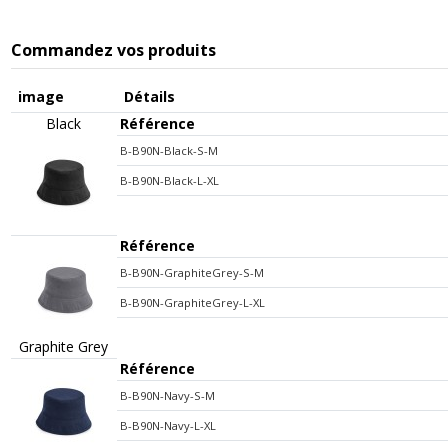
Commandez vos produits
image
Détails
Black
Référence
B-B90N-Black-S-M
B-B90N-Black-L-XL
Référence
B-B90N-GraphiteGrey-S-M
B-B90N-GraphiteGrey-L-XL
Graphite Grey
Référence
B-B90N-Navy-S-M
B-B90N-Navy-L-XL