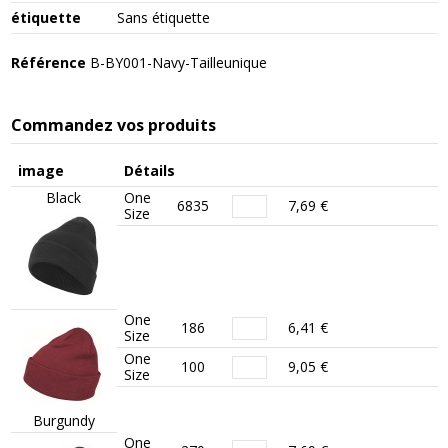
étiquette
Sans étiquette
Référence
B-BY001-Navy-Tailleunique
Commandez vos produits
image
Détails
Black
One
6835
7,69 €
Size
One
186
6,41 €
Size
One
100
9,05 €
Size
Burgundy
One