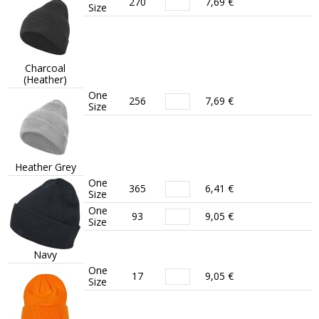
270
7,69 €
Size
Charcoal
(Heather)
One
256
7,69 €
Size
Heather Grey
One
365
6,41 €
Size
One
93
9,05 €
Size
Navy
One
17
9,05 €
Size