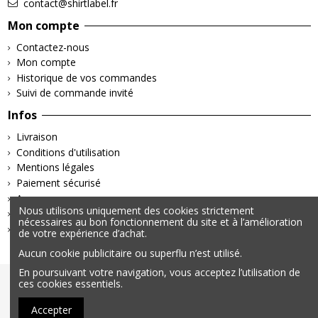
contact@shirtlabel.fr
Mon compte
Contactez-nous
Mon compte
Historique de vos commandes
Suivi de commande invité
Infos
Livraison
Conditions d'utilisation
Mentions légales
Paiement sécurisé
A propos
Nous utilisons uniquement des cookies strictement
Retours & Remboursements
nécessaires au bon fonctionnement du site et à l’amélioration
Politique de confidentialité
de votre expérience d’achat.
Aucun cookie publicitaire ou superflu n’est utilisé.
En poursuivant votre navigation, vous acceptez l’utilisation de
© 2025 – Tous droits réservés | Données personnelles &
ces cookies essentiels.
Cookies | Mentions légales
Accepter