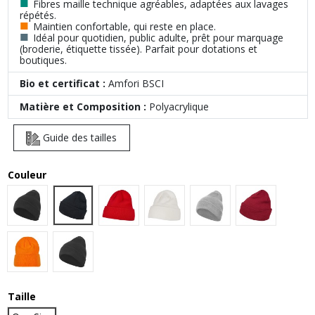
■
Fibres maille technique agréables, adaptées aux lavages
répétés.
■
Maintien confortable, qui reste en place.
■
Idéal pour quotidien, public adulte, prêt pour marquage
(broderie, étiquette tissée). Parfait pour dotations et
boutiques.
Bio et certificat :
Amfori BSCI
Matière et Composition :
Polyacrylique
Guide des tailles
Couleur
Navy
Black
Red
White
Heather Grey
Burgundy
Orange
Charcoal (Heather)
Taille