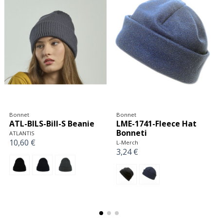
Bonnet
Bonnet
CGW-00185-01-Chefs
ATL-PIES-Pier-S Beanie
Hat Prato Classic
ATLANTIS
10,13 €
CG Workwear
18,89 €
+ 5