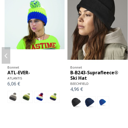
Bonnet
Bonnet
B-B458-Blizzard Bobble
R-RC044X-Soft Feel
Beanie
Cuffless Beanie
BEECHFIELD
Result
11,24 €
3,25 €