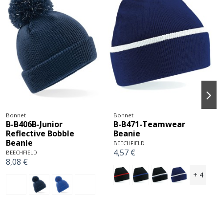
Bonnet
Bonnet
R-RC28X-Bonnet
B-B446-Circular Patch
Pompon
Beanie
Result
BEECHFIELD
4,72 €
5,34 €
+ 5