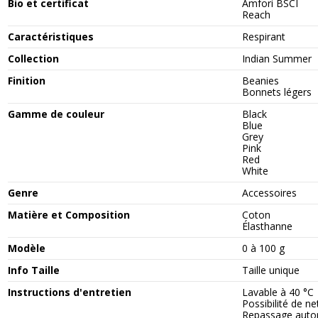
Bio et certificat
Amfori BSCI
Reach
Caractéristiques
Respirant
Collection
Indian Summer
Finition
Beanies
Bonnets légers
Gamme de couleur
Black
Blue
Grey
Pink
Red
White
Genre
Accessoires
Matière et Composition
Coton
Élasthanne
Modèle
0 à 100 g
Info Taille
Taille unique
Instructions d'entretien
Lavable à 40 °C
Possibilité de n
Repassage autor