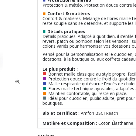
Protection & météo
Protection & météo. Protection douce contre le f
■
Confort & matières
Confort & matières. Mélange de fibres maille tec
reste souple sans se détendre, et supporte les l
■
Détails pratiques
Détails pratiques. Adapté à quotidien, il s’enfi
revers, patch ou pompon selon les versions ; sur
coloris variés pour harmoniser vos dotations ou
Pensé pour la personnalisation et le quotidien,
dotations, à la boutique ou aux coffrets cadeau
Le plus produit :
■
Bonnet maille classique au style propre, facil
■
Protection douce contre le froid du quotidien
■
Maille respirante qui évacue l’excès de chal
■
Fibres maille technique agréables, adaptées 
■
Maintien confortable, qui reste en place.
■
Idéal pour quotidien, public adulte, prêt pour
boutiques.
Bio et certificat :
Amfori BSCI Reach
Matière et Composition :
Coton Élasthanne