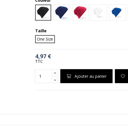
Couleur
Black
Navy
Red
White
Royal
Taille
One Size
4,97 €
TTC
Ajouter au panier