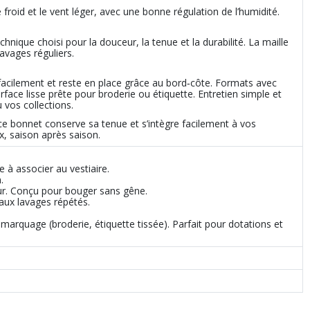
roid et le vent léger, avec une bonne régulation de l’humidité.
hnique choisi pour la douceur, la tenue et la durabilité. La maille
avages réguliers.
le facilement et reste en place grâce au bord‑côte. Formats avec
face lisse prête pour broderie ou étiquette. Entretien simple et
 vos collections.
 ce bonnet conserve sa tenue et s’intègre facilement à vos
x, saison après saison.
e à associer au vestiaire.
.
eur. Conçu pour bouger sans gêne.
aux lavages répétés.
 marquage (broderie, étiquette tissée). Parfait pour dotations et