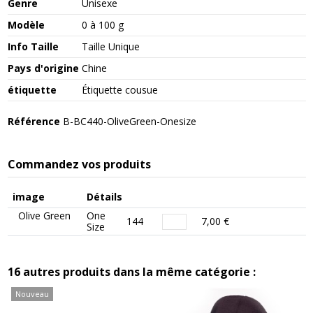
Genre
Unisexe
Modèle
0 à 100 g
Info Taille
Taille Unique
Pays d'origine
Chine
étiquette
Étiquette cousue
Référence
B-BC440-OliveGreen-Onesize
Commandez vos produits
image
Détails
Olive Green
One
144
7,00 €
Size
16 autres produits dans la même catégorie :
Nouveau