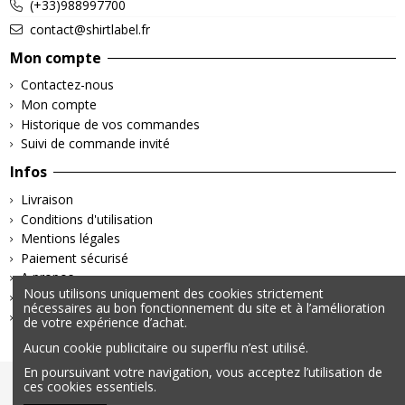
(+33)988997700
contact@shirtlabel.fr
Mon compte
Contactez-nous
Mon compte
Historique de vos commandes
Suivi de commande invité
Infos
Livraison
Conditions d'utilisation
Mentions légales
Paiement sécurisé
A propos
Nous utilisons uniquement des cookies strictement
Retours & Remboursements
nécessaires au bon fonctionnement du site et à l’amélioration
Politique de confidentialité
de votre expérience d’achat.
Aucun cookie publicitaire ou superflu n’est utilisé.
En poursuivant votre navigation, vous acceptez l’utilisation de
© 2025 – Tous droits réservés | Données personnelles &
ces cookies essentiels.
Cookies | Mentions légales