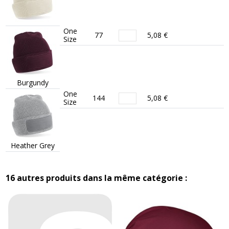
One
77
5,08 €
Size
Burgundy
One
144
5,08 €
Size
Heather Grey
16 autres produits dans la même catégorie :