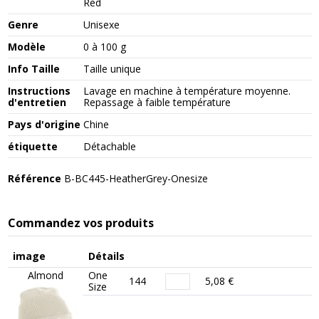
Red
Genre
Unisexe
Modèle
0 à 100 g
Info Taille
Taille unique
Instructions
Lavage en machine à température moyenne.
d'entretien
Repassage à faible température
Pays d'origine
Chine
étiquette
Détachable
Référence
B-BC445-HeatherGrey-Onesize
Commandez vos produits
image
Détails
Almond
One
144
5,08 €
Size