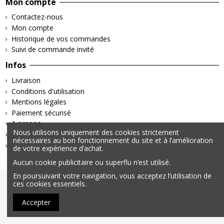
Mon compte
Contactez-nous
Mon compte
Historique de vos commandes
Suivi de commande invité
Infos
Livraison
Conditions d'utilisation
Mentions légales
Paiement sécurisé
A propos
Nous utilisons uniquement des cookies strictement
Retours & Remboursements
nécessaires au bon fonctionnement du site et à l’amélioration
Politique de confidentialité
de votre expérience d’achat.
Aucun cookie publicitaire ou superflu n’est utilisé.
En poursuivant votre navigation, vous acceptez l’utilisation de
© 2025 – Tous droits réservés | Données personnelles &
ces cookies essentiels.
Cookies | Mentions légales
Accepter