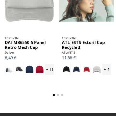
Casquette
Casquette
ATL-KAIC-Kai Cap
KUP-KP512-WINTER
BEANIE WITH REINDEER
ATLANTIS
DESIGN
16,04 €
K-UP
7,45 €