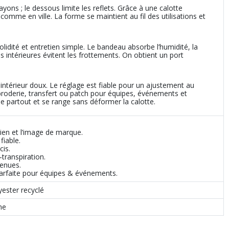
ayons ; le dessous limite les reflets. Grâce à une calotte
t comme en ville. La forme se maintient au fil des utilisations et
lidité et entretien simple. Le bandeau absorbe l’humidité, la
ons intérieures évitent les frottements. On obtient un port
 intérieur doux. Le réglage est fiable pour un ajustement au
broderie, transfert ou patch pour équipes, événements et
sse partout et se range sans déformer la calotte.
ien et l’image de marque.
fiable.
is.
‑transpiration.
tenues.
parfaite pour équipes & événements.
ester recyclé
ne