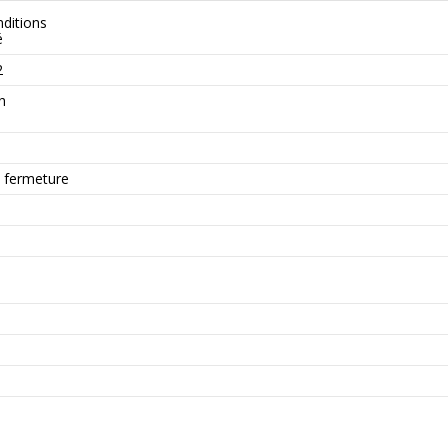
nditions
é
2
h
 fermeture