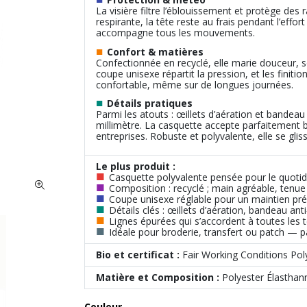
La visière filtre l’éblouissement et protège des r
respirante, la tête reste au frais pendant l’effor
accompagne tous les mouvements.
■
Confort & matières
Confectionnée en recyclé, elle marie douceur, so
coupe unisexe répartit la pression, et les finiti
confortable, même sur de longues journées.
■
Détails pratiques
Parmi les atouts : œillets d’aération et bandeau
millimètre. La casquette accepte parfaitement 
entreprises. Robuste et polyvalente, elle se gli
Le plus produit :
■
Casquette polyvalente pensée pour le quotid
■
Composition : recyclé ; main agréable, tenue 
■
Coupe unisexe réglable pour un maintien préc
■
Détails clés : œillets d’aération, bandeau anti
■
Lignes épurées qui s’accordent à toutes les 
■
Idéale pour broderie, transfert ou patch — 
Bio et certificat :
Fair Working Conditions Poly
Matière et Composition :
Polyester Élasthan
Couleur