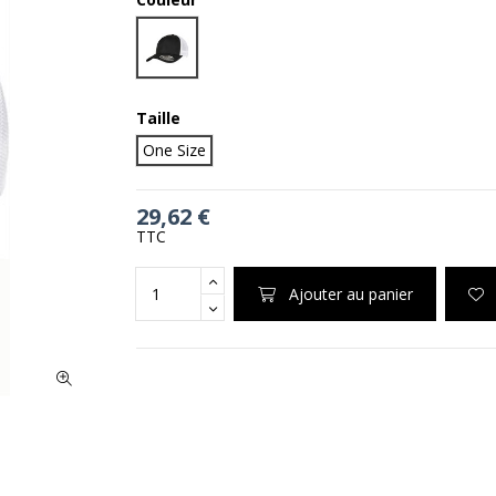
Black|White
Taille
One Size
29,62 €
TTC
Ajouter au panier