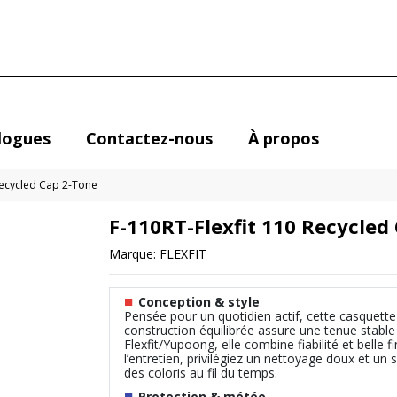
logues
Contactez-nous
À propos
Recycled Cap 2-Tone
F-110RT-Flexfit 110 Recycled
Marque:
FLEXFIT
■
Conception & style
Pensée pour un quotidien actif, cette casquett
construction équilibrée assure une tenue stable
Flexfit/Yupoong, elle combine fiabilité et belle f
l’entretien, privilégiez un nettoyage doux et un s
des coloris au fil du temps.
■
Protection & météo