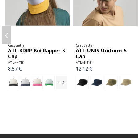
Casquette
Casquette
F-6089R-Roses
S-03092-Six Panel Cap
Snapback
Solar
FLEXFIT
SOL'S
29,96 €
3,78 €
+ 6