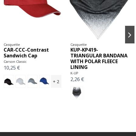
Casquette
Casquette
KUP-KP156-POLYESTER
R-RC083X-Bronx
CAP - 6 PANELS
Original Flat Peak
Snapback Cap
K-UP
2,42 €
Result
4,33 €
+ 2
+ 5