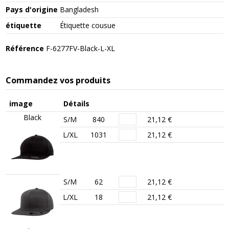
Pays d'origine
Bangladesh
étiquette
Étiquette cousue
Référence
F-6277FV-Black-L-XL
Commandez vos produits
image
Détails
Black
S/M
840
21,12 €
L/XL
1031
21,12 €
S/M
62
21,12 €
L/XL
18
21,12 €