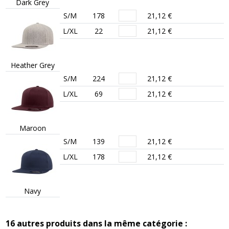
Dark Grey
S/M
178
21,12 €
L/XL
22
21,12 €
Heather Grey
S/M
224
21,12 €
L/XL
69
21,12 €
Maroon
S/M
139
21,12 €
L/XL
178
21,12 €
Navy
16 autres produits dans la même catégorie :