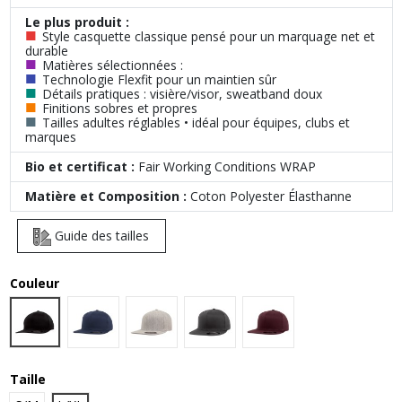
Le plus produit :
■
Style casquette classique pensé pour un marquage net et
durable
■
Matières sélectionnées :
■
Technologie Flexfit pour un maintien sûr
■
Détails pratiques : visière/visor, sweatband doux
■
Finitions sobres et propres
■
Tailles adultes réglables • idéal pour équipes, clubs et
marques
Bio et certificat :
Fair Working Conditions WRAP
Matière et Composition :
Coton Polyester Élasthanne
Guide des tailles
Couleur
Black
Navy
Heather Grey
Dark Grey
Maroon
Taille