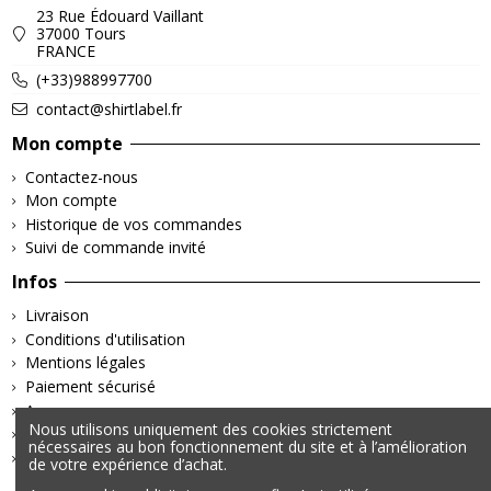
23 Rue Édouard Vaillant
37000 Tours
FRANCE
(+33)988997700
contact@shirtlabel.fr
Mon compte
Contactez-nous
Mon compte
Historique de vos commandes
Suivi de commande invité
Infos
Livraison
Conditions d'utilisation
Mentions légales
Paiement sécurisé
A propos
Nous utilisons uniquement des cookies strictement
Retours & Remboursements
nécessaires au bon fonctionnement du site et à l’amélioration
Politique de confidentialité
de votre expérience d’achat.