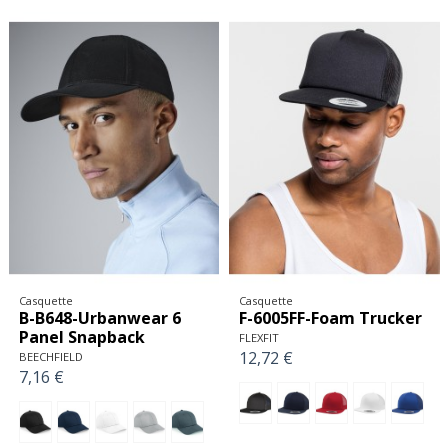
Nouveau
Casquette
Casquette
Y-YP194-Casquette
KUP-KP882-KIDS' FLEECE
Flexfit Delta® carbone
GLOVES
bicolore (180T)
K-UP
8,41 €
FLEXFIT
39,38 €