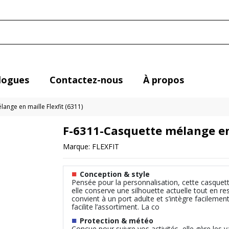
logues
Contactez-nous
À propos
ange en maille Flexfit (6311)
F-6311-Casquette mélange en 
Marque:
FLEXFIT
■
Conception & style
Pensée pour la personnalisation, cette casquette 
elle conserve une silhouette actuelle tout en res
convient à un port adulte et s’intègre facilement
facilite l’assortiment. La co
■
Protection & météo
Conçue pour suivre vos activités, elle gère les 