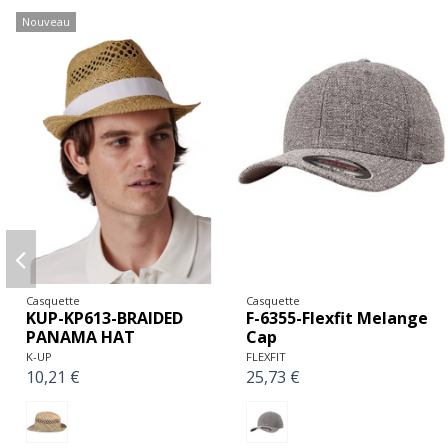
Casquette
Casquette
R-RC32X-Bonnet
Y-YP179-Casquette à
trappeur Ocean
filet Flexfit avec mesh
Result
FLEXFIT
12,91 €
21,02 €
+ 6