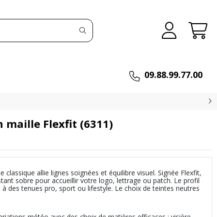
09.88.99.77.00
maille Flexfit (6311)
classique allie lignes soignées et équilibre visuel. Signée Flexfit,
tant sobre pour accueillir votre logo, lettrage ou patch. Le profil
 à des tenues pro, sport ou lifestyle. Le choix de teintes neutres
variations météo avec des choix de matières efficaces : visière