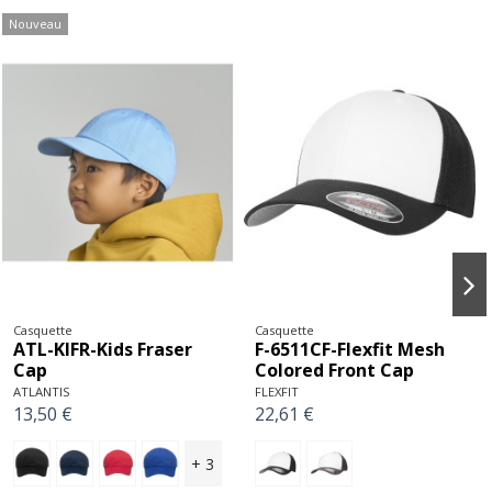
Casquette
Casquette
F-6533T-Flexfit
Y-C6713-
Ultrafibre et Airmesh
YOKO
2-Tone Cap
12,56 €
FLEXFIT
25,58 €