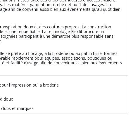
ps. Les matières gardent un tombé net au fil des usages. La
usage afin de convenir aussi bien aux événements qu’au quotidien.
‑transpiration doux et des coutures propres. La construction
e et une tenue fiable. La technologie Flexfit procure un
s soignées participent à une démarche plus responsable sans
r
le se prête au flocage, à la broderie ou au patch tissé. formes
ivrable rapidement pour équipes, associations, boutiques ou
é et facilité d’usage afin de convenir aussi bien aux événements
pour l’impression ou la broderie
nd doux
s, clubs et marques