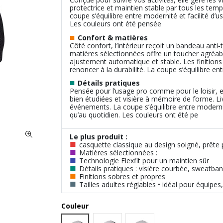
protectrice et maintien stable par tous les tem
coupe s’équilibre entre modernité et facilité d’
Les couleurs ont été pensée
■
Confort & matières
Côté confort, l’intérieur reçoit un bandeau anti
matières sélectionnées offre un toucher agréabl
ajustement automatique et stable. Les finition
renoncer à la durabilité. La coupe s’équilibre ent
■
Détails pratiques
Pensée pour l’usage pro comme pour le loisir, el
bien étudiées et visière à mémoire de forme. L
événements. La coupe s’équilibre entre modernit
qu’au quotidien. Les couleurs ont été pe
Le plus produit :
■
casquette classique au design soigné, prête 
■
Matières sélectionnées :
■
Technologie Flexfit pour un maintien sûr
■
Détails pratiques : visière courbée, sweatba
■
Finitions sobres et propres
■
Tailles adultes réglables • idéal pour équipe
Couleur
Heather Navy