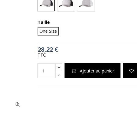
Heather/Black
Heather/White
Taille
One Size
28,22 €
TTC
Ajouter au panier