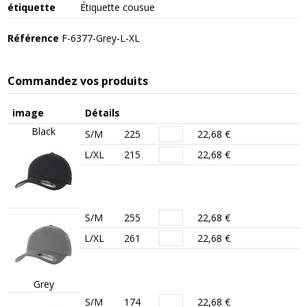
étiquette
Étiquette cousue
Référence
F-6377-Grey-L-XL
Commandez vos produits
image
Détails
Black
S/M
225
22,68 €
L/XL
215
22,68 €
S/M
255
22,68 €
L/XL
261
22,68 €
Grey
S/M
174
22,68 €