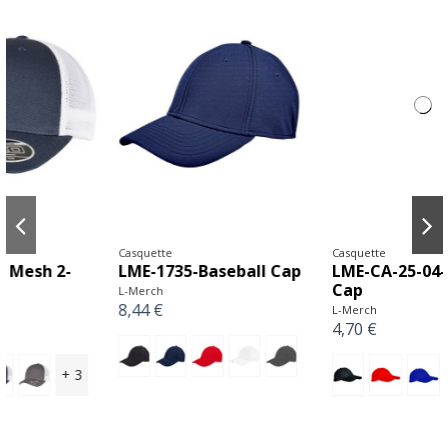
Casquette
Casquette
p
LME-CA-25-04-Raver
Y-YP164-Casquette de
Cap
camionneur rétro
recyclée YP classics
L-Merch
bicolore (6606RT)
4,70 €
FLEXFIT
21,31 €
+ 5