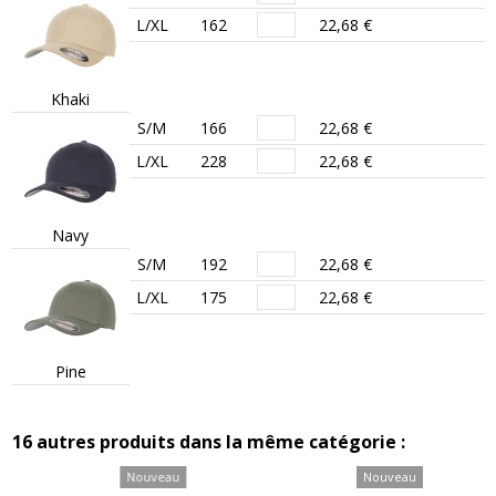
L/XL
162
22,68 €
Khaki
S/M
166
22,68 €
L/XL
228
22,68 €
Navy
S/M
192
22,68 €
L/XL
175
22,68 €
Pine
16 autres produits dans la même catégorie :
Nouveau