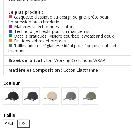
Le plus produit :
■
casquette classique au design soigné, prête pour
l’impression ou la broderie
■
Matières sélectionnées : coton
■
Technologie Flexfit pour un maintien sûr
■
Détails pratiques : visière courbée, sweatband doux
■
Finitions sobres et propres
■
Tailles adultes réglables • idéal pour équipes, clubs et
marques
Bio et certificat :
Fair Working Conditions WRAP
Matière et Composition :
Coton Élasthanne
Couleur
Grey
Black
Navy
Khaki
Pine
Taille
S/M
L/XL