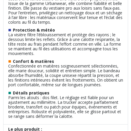
Issue de la gamme Urbanwear, elle combine fiabilité et belle
finition. Elle passe du vestiaire pro aux loisirs sans faux‑pas.
Pour l’entretien, privilégiez un nettoyage doux et un séchage
à l’air libre : les matériaux conservent leur tenue et l’éclat des
coloris au fil du temps.
■
Protection & météo
La visière filtre l’éblouissement et protège des rayons ; le
dessous limite les reflets. Grâce à une calotte respirante, la
tête reste au frais pendant l’effort comme en ville. La forme
se maintient au fil des utilisations et accompagne tous les
mouvements.
■
Confort & matières
Confectionnée en matières soigneusement sélectionnées,
elle marie douceur, solidité et entretien simple. Le bandeau
absorbe l’humidité, la coupe unisexe répartit la pression, et
les finitions intérieures évitent les frottements. On obtient un
port confortable, même sur de longues journées.
■
Détails pratiques
Parmi les atouts : dos filet. Le réglage est fiable pour un
ajustement au millimètre. La trucker accepte parfaitement
broderie, transfert ou patch pour équipes, événements et
entreprises. Robuste et polyvalente, elle se glisse partout et
se range sans déformer la calotte.
Le plus produit :