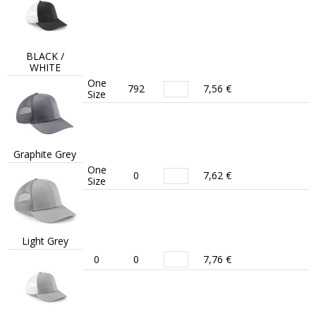
BLACK /
WHITE
One
792
7,56 €
Size
Graphite Grey
One
0
7,62 €
Size
Light Grey
0
0
7,76 €