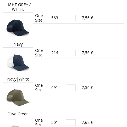
LIGHT GREY /
WHITE
One
563
7,56 €
Size
Navy
One
214
7,56 €
Size
Navy|White
One
691
7,56 €
Size
Olive Green
One
501
7,62 €
Size