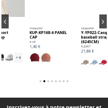
Casquette
Casquette
KUP-KP168-6 PANEL
Y-YP022-Casquette
CAP
baseball strap back
(6245CM)
K-UP
1,40 €
FLEXFIT
21,88 €
+ 3
Inscrivez-vous à notre newsletter et