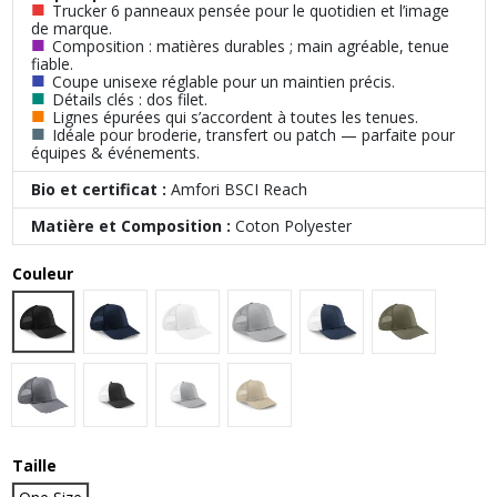
■
Trucker 6 panneaux pensée pour le quotidien et l’image
de marque.
■
Composition : matières durables ; main agréable, tenue
fiable.
■
Coupe unisexe réglable pour un maintien précis.
■
Détails clés : dos filet.
■
Lignes épurées qui s’accordent à toutes les tenues.
■
Idéale pour broderie, transfert ou patch — parfaite pour
équipes & événements.
Bio et certificat :
Amfori BSCI Reach
Matière et Composition :
Coton Polyester
Couleur
Black
Navy
White
Light Grey
Navy|White
Olive Green
Graphite Grey
BLACK / WHITE
LIGHT GREY / WHITE
Warm Sand
Taille