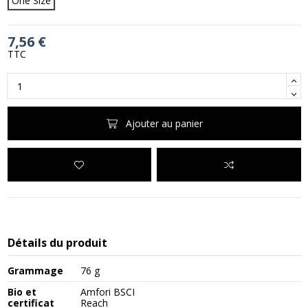
One Size
7,56 €
TTC
Ajouter au panier
Détails du produit
Grammage
76 g
Bio et
Amfori BSCI
certificat
Reach