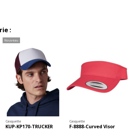
ie :
Casquette
Casquette
B-B624-Newsboy Cap
F-6245CM-Low Profile