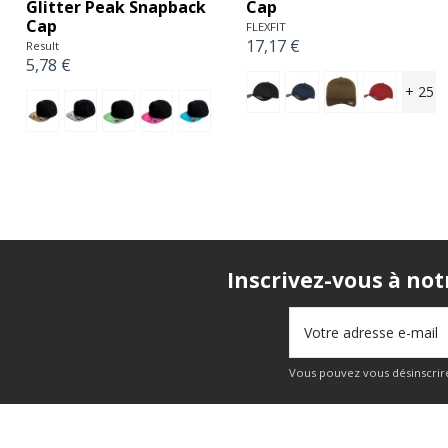
KIDS' 5 PANEL CAP
Combed Adjustable
Cap
K-UP
2,82 €
FLEXFIT
20,38 €
Inscrivez-vous à not
Vous pouvez vous désinscrire