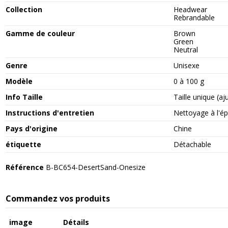
Collection
Headwear
Rebrandable
Gamme de couleur
Brown
Green
Neutral
Genre
Unisexe
Modèle
0 à 100 g
Info Taille
Taille unique (aj
Instructions d'entretien
Nettoyage à l'
Pays d'origine
Chine
étiquette
Détachable
Référence
B-BC654-DesertSand-Onesize
Commandez vos produits
image
Détails