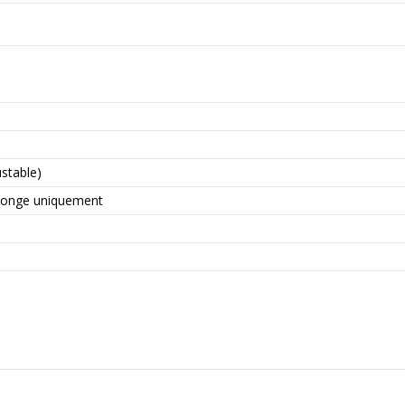
ustable)
éponge uniquement