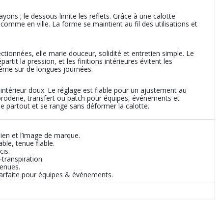
ayons ; le dessous limite les reflets. Grâce à une calotte
t comme en ville. La forme se maintient au fil des utilisations et
ionnées, elle marie douceur, solidité et entretien simple. Le
tit la pression, et les finitions intérieures évitent les
même sur de longues journées.
 intérieur doux. Le réglage est fiable pour un ajustement au
broderie, transfert ou patch pour équipes, événements et
sse partout et se range sans déformer la calotte.
ien et l’image de marque.
ble, tenue fiable.
is.
‑transpiration.
tenues.
parfaite pour équipes & événements.