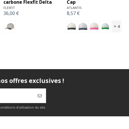
trucker rétro
jockey en polaire
(7005PF)
FLEXFIT
14,40 €
FLEXFIT
37,13 €
s offres exclusives !
itions d'utilisation du site.