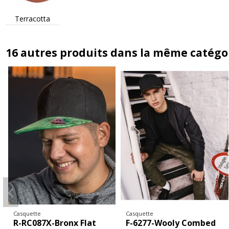
Terracotta
16 autres produits dans la même catégor
Casquette
Casquette
K-KP041-FIRST KIDS -
F-6277DC-Flexfit Wooly