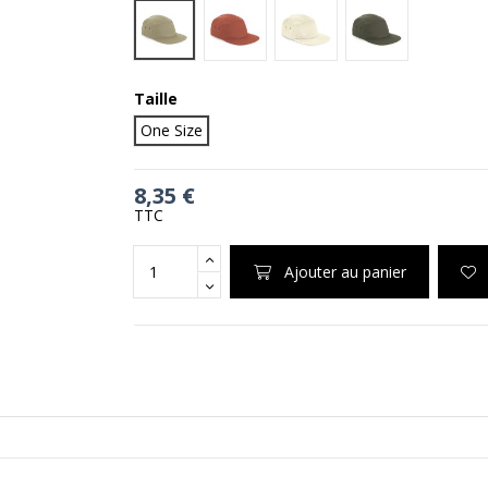
Desert Sand
Terracotta
Natural
Olive Green
Taille
One Size
8,35 €
TTC
Ajouter au panier