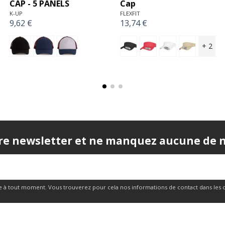
Cotton Twill
BEECHFIELD
11,56 €
FLEXFIT
17,06 €
+ 11
re newsletter et ne manquez aucune de no
 à tout moment. Vous trouverez pour cela nos informations de contact dans les cond