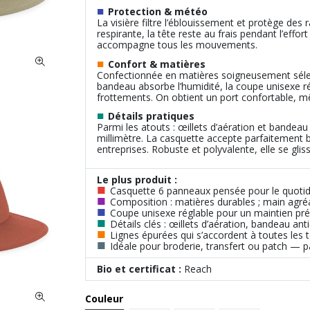
■
Protection & météo
La visière filtre l’éblouissement et protège des r
respirante, la tête reste au frais pendant l’effor
accompagne tous les mouvements.
■
Confort & matières
Confectionnée en matières soigneusement sélect
bandeau absorbe l’humidité, la coupe unisexe répar
frottements. On obtient un port confortable, 
■
Détails pratiques
Parmi les atouts : œillets d’aération et bandeau
millimètre. La casquette accepte parfaitement 
entreprises. Robuste et polyvalente, elle se gli
Le plus produit :
■
Casquette 6 panneaux pensée pour le quotid
■
Composition : matières durables ; main agréa
■
Coupe unisexe réglable pour un maintien préc
■
Détails clés : œillets d’aération, bandeau anti
■
Lignes épurées qui s’accordent à toutes les 
■
Idéale pour broderie, transfert ou patch — 
Bio et certificat :
Reach
Couleur