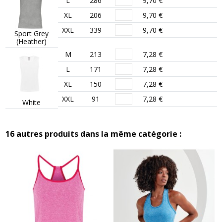
L
286
9,70 €
XL
206
9,70 €
XXL
339
9,70 €
Sport Grey
(Heather)
M
213
7,28 €
L
171
7,28 €
XL
150
7,28 €
XXL
91
7,28 €
White
16 autres produits dans la même catégorie :