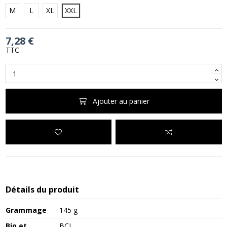
M
L
XL
XXL
7,28 €
TTC
Ajouter au panier
Détails du produit
Grammage
145 g
Bio et
BCI