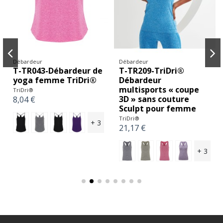
Débardeur
Débardeur
T-TR043-Débardeur de
T-TR209-TriDri®
yoga femme TriDri®
Débardeur
multisports « coupe
TriDri®
3D » sans couture
8,04 €
Sculpt pour femme
TriDri®
+ 3
21,17 €
+ 3