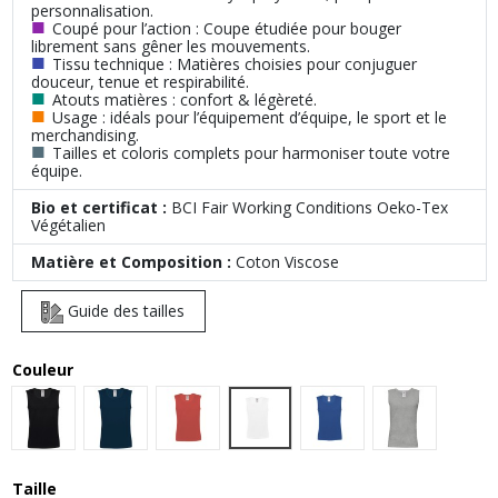
personnalisation.
■
Coupé pour l’action : Coupe étudiée pour bouger
librement sans gêner les mouvements.
■
Tissu technique : Matières choisies pour conjuguer
douceur, tenue et respirabilité.
■
Atouts matières : confort & légèreté.
■
Usage : idéals pour l’équipement d’équipe, le sport et le
merchandising.
■
Tailles et coloris complets pour harmoniser toute votre
équipe.
Bio et certificat :
BCI Fair Working Conditions Oeko-Tex
Végétalien
Matière et Composition :
Coton Viscose
Guide des tailles
Couleur
White
Black
Navy
Red
Royal Blue
Sport Grey (
Taille