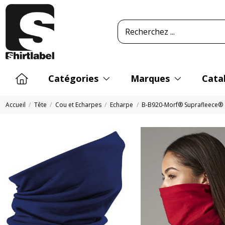
Catégories
Marques
Cata
Accueil
Tête
Cou et Echarpes
Echarpe
B-B920-Morf® Suprafleece®