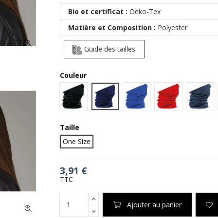
Bio et certificat :
Oeko-Tex
Matière et Composition :
Polyester
Guide des tailles
Couleur
French Navy
Black
Bright Royal
Classic Red
Graph
Taille
One Size
3,91 €
TTC
Ajouter au panier