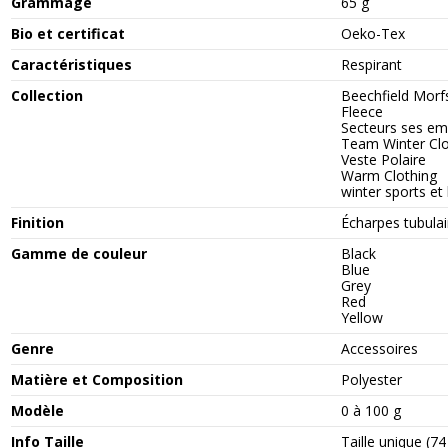
Grammage
65 g
Bio et certificat
Oeko-Tex
Caractéristiques
Respirant
Collection
Beechfield Morf
Fleece
Secteurs ses empl
Team Winter Clo
Veste Polaire
Warm Clothing
winter sports et
Finition
Écharpes tubulai
Gamme de couleur
Black
Blue
Grey
Red
Yellow
Genre
Accessoires
Matière et Composition
Polyester
Modèle
0 à 100 g
Info Taille
Taille unique (7