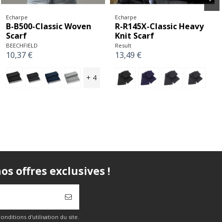
Echarpe
Echarpe
B-B500-Classic Woven
R-R145X-Classic Heavy
Scarf
Knit Scarf
BEECHFIELD
Result
10,37 €
13,49 €
+ 4
s offres exclusives !
itions d'utilisation du site.