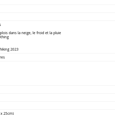
s
ois dans la neige, le froid et la pluie
thing
 hiking 2023
res
4 x 25cm)