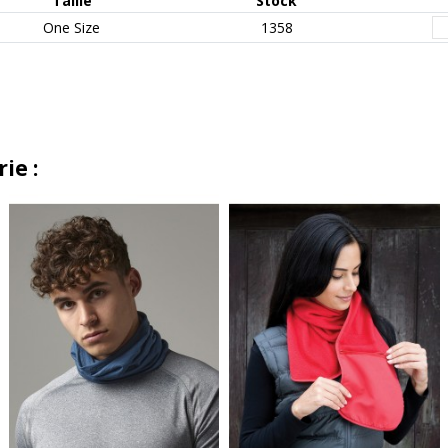
Taille
Stock
One Size
1358
ie :