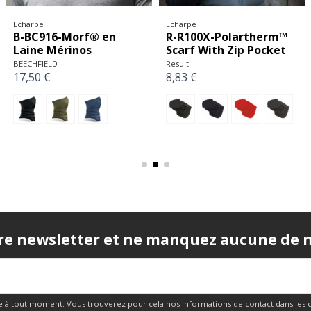
Echarpe
Echarpe
B-BC916-Morf® en
R-R100X-Polartherm™
Laine Mérinos
Scarf With Zip Pocket
BEECHFIELD
Result
17,50 €
8,83 €
re newsletter et ne manquez aucune de no
 à tout moment. Vous trouverez pour cela nos informations de contact dans les cond