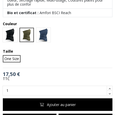
odeur, Séchage rapide, Multi-usage, Coutures plates pour
plus de confor
Bio et certificat :
Amfori BSCI Reach
Couleur
Military Green
Black
Steel Blue
Taille
One Size
17,50 €
TTC
Ajouter au panier