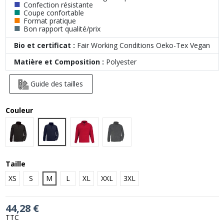
■
Confection résistante
■
Coupe confortable
■
Format pratique
■
Bon rapport qualité/prix
Bio et certificat :
Fair Working Conditions Oeko-Tex Vegan
Matière et Composition :
Polyester
Guide des tailles
Couleur
Navy
Black
Red
Charcoal (Solid)
Taille
XS
S
M
L
XL
XXL
3XL
44,28 €
TTC