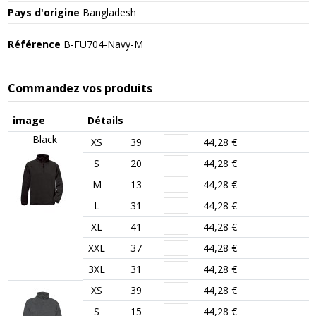
Pays d'origine
Bangladesh
Référence
B-FU704-Navy-M
Commandez vos produits
image
Détails
Black
XS
39
44,28 €
S
20
44,28 €
M
13
44,28 €
L
31
44,28 €
XL
41
44,28 €
XXL
37
44,28 €
3XL
31
44,28 €
XS
39
44,28 €
S
15
44,28 €