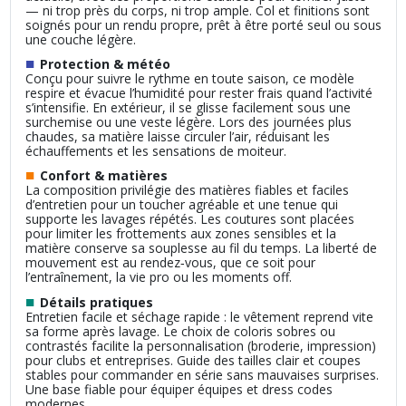
— ni trop près du corps, ni trop ample. Col et finitions sont
soignés pour un rendu propre, prêt à être porté seul ou sous
une couche légère.
■
Protection & météo
Conçu pour suivre le rythme en toute saison, ce modèle
respire et évacue l’humidité pour rester frais quand l’activité
s’intensifie. En extérieur, il se glisse facilement sous une
surchemise ou une veste légère. Lors des journées plus
chaudes, sa matière laisse circuler l’air, réduisant les
échauffements et les sensations de moiteur.
■
Confort & matières
La composition privilégie des matières fiables et faciles
d’entretien pour un toucher agréable et une tenue qui
supporte les lavages répétés. Les coutures sont placées
pour limiter les frottements aux zones sensibles et la
matière conserve sa souplesse au fil du temps. La liberté de
mouvement est au rendez‑vous, que ce soit pour
l’entraînement, la vie pro ou les moments off.
■
Détails pratiques
Entretien facile et séchage rapide : le vêtement reprend vite
sa forme après lavage. Le choix de coloris sobres ou
contrastés facilite la personnalisation (broderie, impression)
pour clubs et entreprises. Guide des tailles clair et coupes
stables pour commander en série sans mauvaises surprises.
Une base fiable pour équiper équipes et dress codes
modernes.