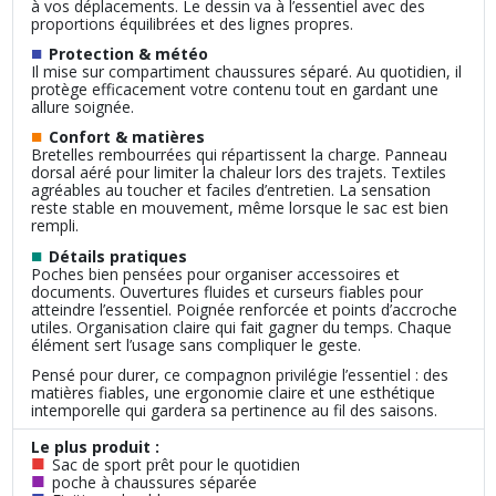
à vos déplacements. Le dessin va à l’essentiel avec des
proportions équilibrées et des lignes propres.
■
Protection & météo
Il mise sur compartiment chaussures séparé. Au quotidien, il
protège efficacement votre contenu tout en gardant une
allure soignée.
■
Confort & matières
Bretelles rembourrées qui répartissent la charge. Panneau
dorsal aéré pour limiter la chaleur lors des trajets. Textiles
agréables au toucher et faciles d’entretien. La sensation
reste stable en mouvement, même lorsque le sac est bien
rempli.
■
Détails pratiques
Poches bien pensées pour organiser accessoires et
documents. Ouvertures fluides et curseurs fiables pour
atteindre l’essentiel. Poignée renforcée et points d’accroche
utiles. Organisation claire qui fait gagner du temps. Chaque
élément sert l’usage sans compliquer le geste.
Pensé pour durer, ce compagnon privilégie l’essentiel : des
matières fiables, une ergonomie claire et une esthétique
intemporelle qui gardera sa pertinence au fil des saisons.
Le plus produit :
■
Sac de sport prêt pour le quotidien
■
poche à chaussures séparée