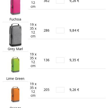
362
9,26 €
12
cm
Fuchsia
19 x
35 x
286
9,84 €
12
cm
Grey Marl
19 x
35 x
136
9,35 €
12
cm
Lime Green
19 x
35 x
205
9,26 €
12
cm