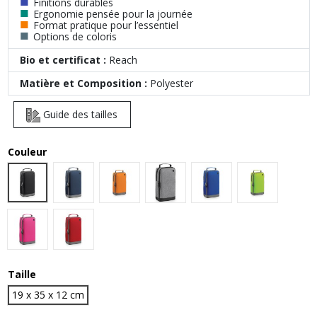
■
Finitions durables
■
Ergonomie pensée pour la journée
■
Format pratique pour l’essentiel
■
Options de coloris
Bio et certificat :
Reach
Matière et Composition :
Polyester
Guide des tailles
Couleur
Black
French Navy
Orange
Grey Marl
Bright Royal
Lime Green
Fuchsia
Classic Red
Taille
19 x 35 x 12 cm