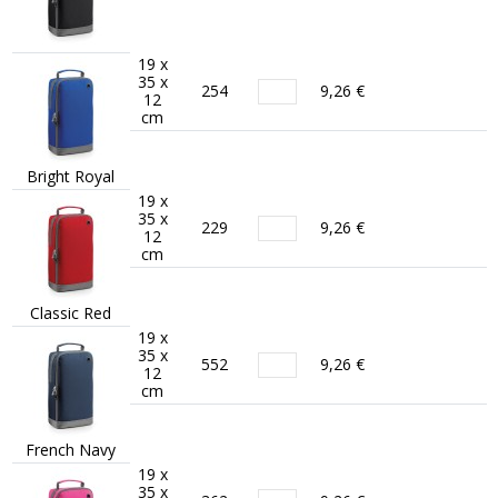
19 x
35 x
254
9,26 €
12
cm
Bright Royal
19 x
35 x
229
9,26 €
12
cm
Classic Red
19 x
35 x
552
9,26 €
12
cm
French Navy
19 x
35 x