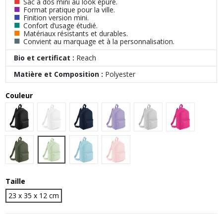
■
Sac à dos mini au look épuré.
■
Format pratique pour la ville.
■
Finition version mini.
■
Confort d’usage étudié.
■
Matériaux résistants et durables.
■
Convient au marquage et à la personnalisation.
Bio et certificat :
Reach
Matière et Composition :
Polyester
Couleur
Black
White
French Navy
Lavender
Light Grey
Fuchsia
Pistachio
Olive Green
Powder Blue
Powder Pink
Taille
23 x 35 x 12 cm