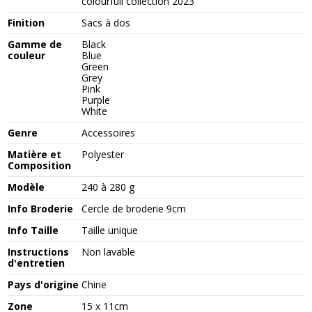
colourfull collection 2023
Finition
Sacs à dos
Gamme de
Black
couleur
Blue
Green
Grey
Pink
Purple
White
Genre
Accessoires
Matière et
Polyester
Composition
Modèle
240 à 280 g
Info Broderie
Cercle de broderie 9cm
Info Taille
Taille unique
Instructions
Non lavable
d'entretien
Pays d'origine
Chine
Zone
15 x 11cm