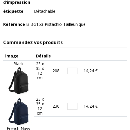
d'impression
étiquette
Détachable
Référence
B-BG153-Pistachio-Tailleunique
Commandez vos produits
image
Détails
Black
23 x
35 x
208
14,24 €
12
cm
23 x
35 x
230
14,24 €
12
cm
French Navy