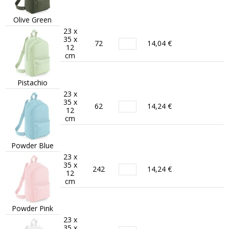
Olive Green
23 x
35 x
72
14,04 €
12
cm
Pistachio
23 x
35 x
62
14,24 €
12
cm
Powder Blue
23 x
35 x
242
14,24 €
12
cm
Powder Pink
23 x
35 x