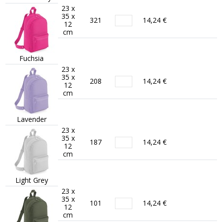
23 x
35 x
321
14,24 €
12
cm
Fuchsia
23 x
35 x
208
14,24 €
12
cm
Lavender
23 x
35 x
187
14,24 €
12
cm
Light Grey
23 x
35 x
101
14,24 €
12
cm