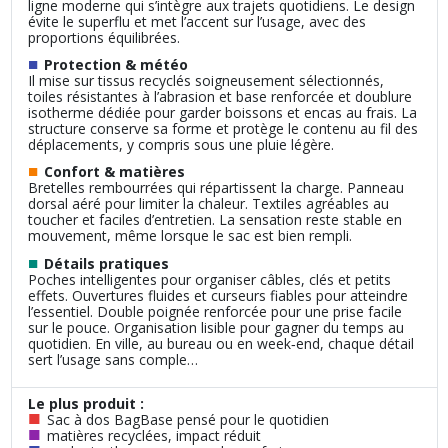
ligne moderne qui s’intègre aux trajets quotidiens. Le design
évite le superflu et met l’accent sur l’usage, avec des
proportions équilibrées.
■
Protection & météo
Il mise sur tissus recyclés soigneusement sélectionnés,
toiles résistantes à l’abrasion et base renforcée et doublure
isotherme dédiée pour garder boissons et encas au frais. La
structure conserve sa forme et protège le contenu au fil des
déplacements, y compris sous une pluie légère.
■
Confort & matières
Bretelles rembourrées qui répartissent la charge. Panneau
dorsal aéré pour limiter la chaleur. Textiles agréables au
toucher et faciles d’entretien. La sensation reste stable en
mouvement, même lorsque le sac est bien rempli.
■
Détails pratiques
Poches intelligentes pour organiser câbles, clés et petits
effets. Ouvertures fluides et curseurs fiables pour atteindre
l’essentiel. Double poignée renforcée pour une prise facile
sur le pouce. Organisation lisible pour gagner du temps au
quotidien. En ville, au bureau ou en week‑end, chaque détail
sert l’usage sans comple…
Le plus produit :
■
Sac à dos BagBase pensé pour le quotidien
■
matières recyclées, impact réduit