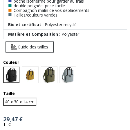
■
poche isotherme pour garder au frais
■
double poignée, prise facile
■
Compagnon malin de vos déplacements
■
Tailles/couleurs variées
Bio et certificat :
Polyester recyclé
Matière et Composition :
Polyester
Guide des tailles
Couleur
Black
MUSTARD
Military Green
Pure Grey
Taille
40 x 30 x 14 cm
29,47 €
TTC