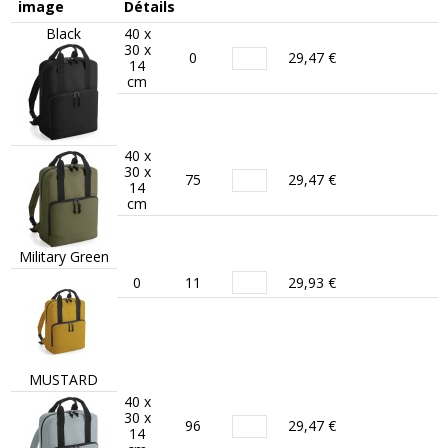
image
Détails
Black
40 x
30 x
0
29,47 €
14
cm
40 x
30 x
75
29,47 €
14
cm
Military Green
0
11
29,93 €
MUSTARD
40 x
30 x
96
29,47 €
14