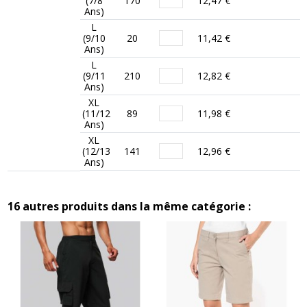
(7/8
170
12,47 €
Ans)
L
(9/10
20
11,42 €
Ans)
L
(9/11
210
12,82 €
Ans)
XL
(11/12
89
11,98 €
Ans)
XL
(12/13
141
12,96 €
Ans)
16 autres produits dans la même catégorie :