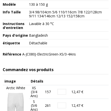
Modèle
130 à 150 g
Info Taille
3/4 98/104cm 5/6 110/116cm 7/8 122/128cm
9/11 134/146cm 12/13 152/158cm
Instructions
Lavable à 30 °C
d'entretien
Pays d'origine
Bangladesh
étiquette
Détachable
Référence
A-JC080J-ElectricGreen-XS/3-4Ans
Commandez vos produits
image
Détails
Arctic White
XS
(3/4
157
12,47 €
Ans)
S
(5/6
261
12,47 €
Ans)