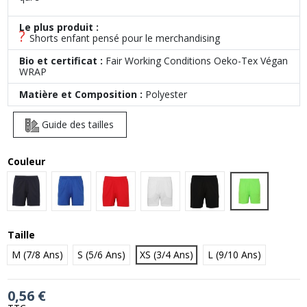
Le plus produit :
?
Shorts enfant pensé pour le merchandising
Bio et certificat :
Fair Working Conditions Oeko-Tex Végan
WRAP
Matière et Composition :
Polyester
Guide des tailles
Couleur
Electric Gree
French Navy
Royal Blue
Fire Red
Arctic White
Jet Black
Taille
M (7/8 Ans)
S (5/6 Ans)
XS (3/4 Ans)
L (9/10 Ans)
0,56 €