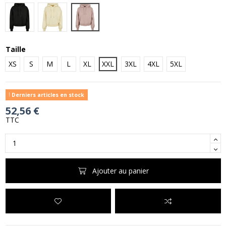
Dusk Rose
Black
Soft Yellow
Taille
XS
S
M
L
XL
XXL
3XL
4XL
5XL
Derniers articles en stock
52,56 €
TTC
Ajouter au panier