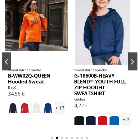
Sweatshirt Capuche
Sweatshirt Capuche
B-WW02Q-QUEEN
G-18600B-HEAVY
Hooded Sweat_
BLEND™ YOUTH FULL
ZIP HOODED
BetC
SWEATSHIRT
34,56 €
Gildan
4,22 €
+ 17
+ 2