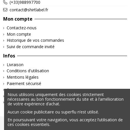
(+33)988997700
contact@shirtlabel.fr
Mon compte
Contactez-nous
Mon compte
Historique de vos commandes
Suivi de commande invité
Infos
Livraison
Conditions d'utilisation
Mentions légales
Paiement sécurisé
A propos
Nous utilisons uniquement des cookies strictement
Retours & Remboursements
nécessaires au bon fonctionnement du site et à l’amélioration
Politique de confidentialité
de votre expérience d’achat.
Aucun cookie publicitaire ou superflu n’est utilisé.
En poursuivant votre navigation, vous acceptez l’utilisation de
ces cookies essentiels.
© 2025 – Tous droits réservés | Données personnelles &
Cookies | Mentions légales