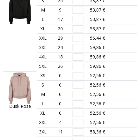
S
25
53,87 €
M
9
53,87 €
L
17
53,87 €
XL
20
53,87 €
XXL
29
56,44 €
3XL
24
59,86 €
4XL
18
59,86 €
5XL
26
59,86 €
XS
0
52,56 €
S
0
52,56 €
M
0
52,56 €
L
0
52,56 €
Dusk Rose
XL
0
52,56 €
XXL
4
52,56 €
3XL
11
58,36 €