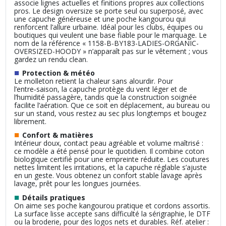
associe lignes actuelles et finitions propres aux collections
pros. Le design oversize se porte seul ou superposé, avec
une capuche généreuse et une poche kangourou qui
renforcent l’allure urbaine. Idéal pour les clubs, équipes ou
boutiques qui veulent une base fiable pour le marquage. Le
nom de la référence « 1158-B-BY183-LADIES-ORGANIC-
OVERSIZED-HOODY » n’apparaît pas sur le vêtement ; vous
gardez un rendu clean.
■
Protection & météo
Le molleton retient la chaleur sans alourdir. Pour
l’entre‑saison, la capuche protège du vent léger et de
l’humidité passagère, tandis que la construction soignée
facilite l’aération. Que ce soit en déplacement, au bureau ou
sur un stand, vous restez au sec plus longtemps et bougez
librement.
■
Confort & matières
Intérieur doux, contact peau agréable et volume maîtrisé :
ce modèle a été pensé pour le quotidien. Il combine coton
biologique certifié pour une empreinte réduite. Les coutures
nettes limitent les irritations, et la capuche réglable s’ajuste
en un geste. Vous obtenez un confort stable lavage après
lavage, prêt pour les longues journées.
■
Détails pratiques
On aime ses poche kangourou pratique et cordons assortis.
La surface lisse accepte sans difficulté la sérigraphie, le DTF
ou la broderie, pour des logos nets et durables. Réf. atelier :