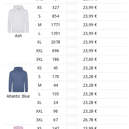
XS
327
23,99 €
S
854
23,99 €
M
1771
23,99 €
L
1391
23,99 €
Ash
XL
2078
23,99 €
XXL
696
23,99 €
3XL
186
27,60 €
XS
45
23,28 €
S
170
23,28 €
M
44
23,28 €
L
105
23,28 €
Atlantic Blue
XL
24
23,28 €
XXL
96
23,28 €
3XL
67
26,78 €
XS
147
23,99 €