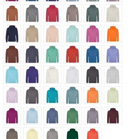
Ginger Biscuit
Graphite Heather
Lipstick Pink
Mocha Brown
Moss Green
Natural Ston
Navy Smoke
Nude
Peach Perfect
Peppermint
Pinky Purple
Pumpkin Pie
Red Rust
Shark Grey
Spring Green
Sunset Orange
Tropical Blue
True Violet
Turquoise Surf
Ultra Violet
Vanilla Milkshake
Ash
Storm Grey
Moondust Gr
Lilac
Steel Grey
Lagoon Blue
Seafoam
Light Orange
Pistachio Gr
Festival Fuchsia
Ice Blue
Atlantic Blue
Cactus Green
Dusty Lilac
Light Burgun
Natural Clay
Pina Colada
Platinum Grey
Rainforest Green
Soft Red