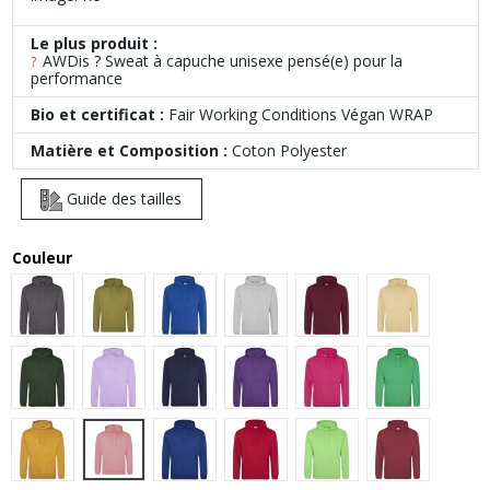
Le plus produit :
AWDis ? Sweat à capuche unisexe pensé(e) pour la
?
performance
Bio et certificat :
Fair Working Conditions Végan WRAP
Matière et Composition :
Coton Polyester
Guide des tailles
Couleur
Charcoal
Khaki
Royal Blue
Heather Grey
Burgundy
Desert Sand
Forest Green
Lavender
Oxford Navy
Purple
Hot Pink
Kelly Green
Dusty Rose
Mustard
Bright Royal
Fire Red
Lime Green
Brick Red