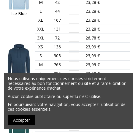
M
42
23,28 €
L
44
23,28 €
Ice Blue
XL
167
23,28 €
XXL
131
23,28 €
3XL
72
26,78 €
XS
136
23,99 €
S
305
23,99 €
M
763
23,99 €
L
885
23,99 €
Ink Blue
Nous utilisons uniquement des cookies strictement
XL
478
23,99 €
nécessaires au bon fonctionnement du site et à l’amélioration
de votre expérience d’achat.
XXL
237
23,99 €
Aucun cookie publicitaire ou superflu n’est utilisé.
3XL
134
27,60 €
En poursuivant votre navigation, vous acceptez l’utilisation de
ces cookies essentiels.
XS
366
23,99 €
S
1061
23,99 €
Accepter
M
1528
23,99 €