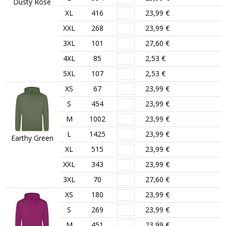
Dusty Rose
XL
416
23,99 €
XXL
268
23,99 €
3XL
101
27,60 €
4XL
85
2,53 €
5XL
107
2,53 €
XS
67
23,99 €
S
454
23,99 €
M
1002
23,99 €
L
1425
23,99 €
Earthy Green
XL
515
23,99 €
XXL
343
23,99 €
3XL
70
27,60 €
XS
180
23,99 €
S
269
23,99 €
M
451
23,99 €