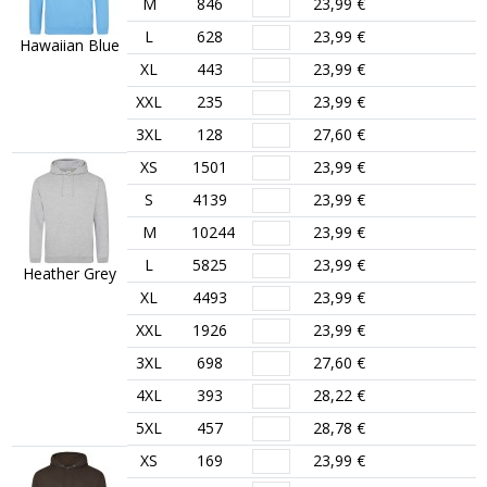
M
846
23,99 €
L
628
23,99 €
Hawaiian Blue
XL
443
23,99 €
XXL
235
23,99 €
3XL
128
27,60 €
XS
1501
23,99 €
S
4139
23,99 €
M
10244
23,99 €
L
5825
23,99 €
Heather Grey
XL
4493
23,99 €
XXL
1926
23,99 €
3XL
698
27,60 €
4XL
393
28,22 €
5XL
457
28,78 €
XS
169
23,99 €