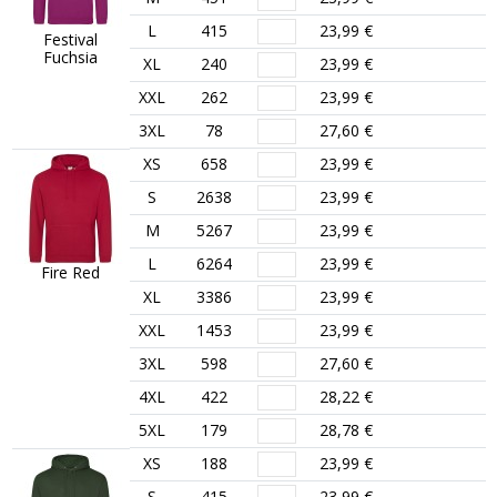
L
415
23,99 €
Festival
Fuchsia
XL
240
23,99 €
XXL
262
23,99 €
3XL
78
27,60 €
XS
658
23,99 €
S
2638
23,99 €
M
5267
23,99 €
L
6264
23,99 €
Fire Red
XL
3386
23,99 €
XXL
1453
23,99 €
3XL
598
27,60 €
4XL
422
28,22 €
5XL
179
28,78 €
XS
188
23,99 €
S
415
23,99 €