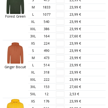
M
1833
23,99 €
L
1077
23,99 €
Forest Green
XL
540
23,99 €
XXL
386
23,99 €
3XL
164
27,60 €
XS
224
23,99 €
S
490
23,99 €
M
473
23,99 €
L
514
23,99 €
Ginger Biscuit
XL
318
23,99 €
XXL
222
23,99 €
3XL
153
27,60 €
5XL
12
2,53 €
XS
176
23,99 €