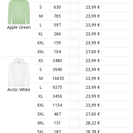
S
630
23,99 €
M
765
23,99 €
L
597
23,99 €
Apple Green
XL
266
23,99 €
XXL
159
23,99 €
3XL
104
27,60 €
XS
2480
23,99 €
S
3940
23,99 €
M
16635
23,99 €
L
9275
23,99 €
Arctic White
XL
3456
23,99 €
XXL
1154
23,99 €
3XL
467
27,60 €
4XL
131
28,22 €
5XL
187
28,78 €