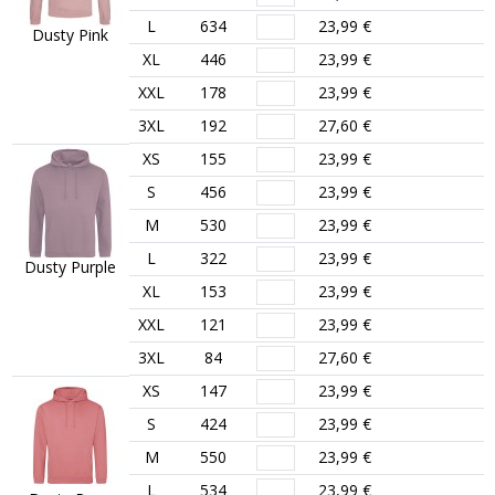
L
634
23,99 €
Dusty Pink
XL
446
23,99 €
XXL
178
23,99 €
3XL
192
27,60 €
XS
155
23,99 €
S
456
23,99 €
M
530
23,99 €
L
322
23,99 €
Dusty Purple
XL
153
23,99 €
XXL
121
23,99 €
3XL
84
27,60 €
XS
147
23,99 €
S
424
23,99 €
M
550
23,99 €
L
534
23,99 €