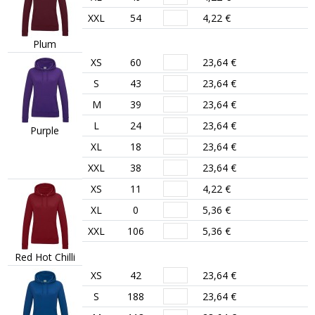
XXL
54
4,22 €
Plum
XS
60
23,64 €
S
43
23,64 €
M
39
23,64 €
L
24
23,64 €
Purple
XL
18
23,64 €
XXL
38
23,64 €
XS
11
4,22 €
XL
0
5,36 €
XXL
106
5,36 €
Red Hot Chilli
XS
42
23,64 €
S
188
23,64 €