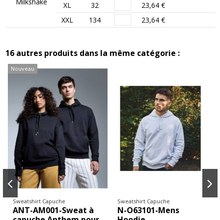
Milkshake
XL
32
23,64 €
XXL
134
23,64 €
16 autres produits dans la même catégorie :
Nouveau
Sweatshirt Capuche
Sweatshirt Capuche
ANT-AM001-Sweat à
N-O63101-Mens
capuche Anthem pour
Hoodie