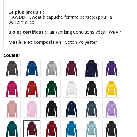
Le plus produit :
AWDis ? Sweat à capuche femme pensé(e) pour la
?
performance
Bio et certificat :
Fair Working Conditions Végan WRAP
Matière et Composition :
Coton Polyester
Couleur
Charcoal
Royal Blue
Heather Grey
Burgundy
Oxford Navy
Purple
Hot Pink
Fire Red
Bottle Green
Arctic White
Jet Black
Sun Yellow
Dusty Pink
Baby Pink
Deep Black
New French Navy
Airforce Blue
Digital Laven
Plum
Jade
Red Hot Chilli
Sapphire Blue
Sky Blue
Black Smoke