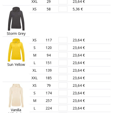
XXL
29
23,64 €
XS
58
5,36 €
Storm Grey
XS
117
23,64 €
S
120
23,64 €
M
94
23,64 €
L
151
23,64 €
Sun Yellow
XL
139
23,64 €
XXL
185
23,64 €
XS
79
23,64 €
S
174
23,64 €
M
257
23,64 €
L
224
23,64 €
Vanilla