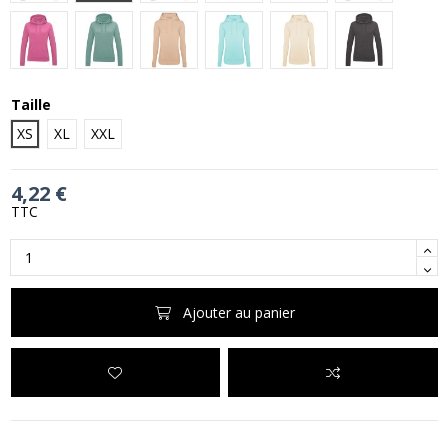
Candyfloss Pink
Dusty Green
Nude
Peppermint
Vanilla Milkshake
Storm Grey
Taille
XS
XL
XXL
4,22 €
TTC
Ajouter au panier