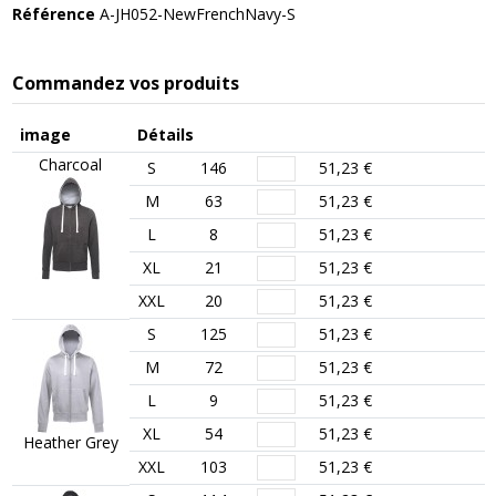
Référence
A-JH052-NewFrenchNavy-S
Commandez vos produits
image
Détails
Charcoal
S
146
51,23 €
M
63
51,23 €
L
8
51,23 €
XL
21
51,23 €
XXL
20
51,23 €
S
125
51,23 €
M
72
51,23 €
L
9
51,23 €
XL
54
51,23 €
Heather Grey
XXL
103
51,23 €