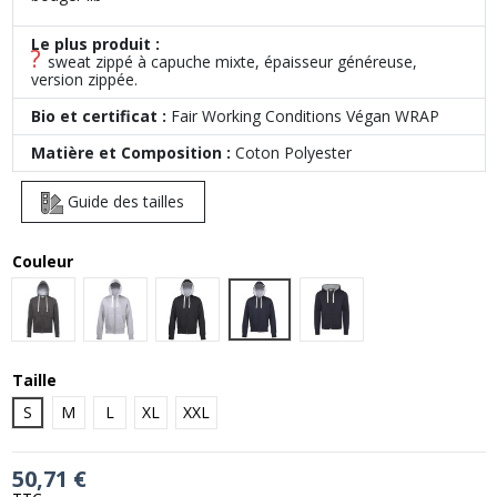
Le plus produit :
?
sweat zippé à capuche mixte, épaisseur généreuse,
version zippée.
Bio et certificat :
Fair Working Conditions Végan WRAP
Matière et Composition :
Coton Polyester
Guide des tailles
Couleur
New French Navy
Charcoal
Heather Grey
Jet Black
New French Navy/Heat
Taille
S
M
L
XL
XXL
50,71 €