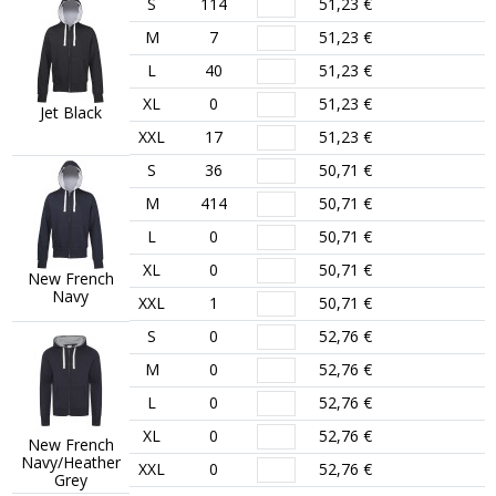
S
114
51,23 €
M
7
51,23 €
L
40
51,23 €
XL
0
51,23 €
Jet Black
XXL
17
51,23 €
S
36
50,71 €
M
414
50,71 €
L
0
50,71 €
XL
0
50,71 €
New French
Navy
XXL
1
50,71 €
S
0
52,76 €
M
0
52,76 €
L
0
52,76 €
XL
0
52,76 €
New French
Navy/Heather
XXL
0
52,76 €
Grey