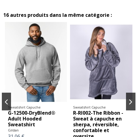
16 autres produits dans la même catégorie :
Sweatshirt Capuche
Sweatshirt Capuche
G-12500-DryBlend®
R-RI002-The Ribbon -
Adult Hooded
Sweat à capuche en
Sweatshirt
sherpa, réversible,
confortable et
Gildan
oversize
31,06 €