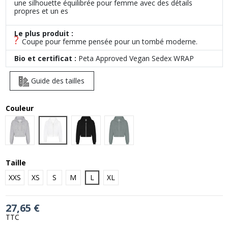
une silhouette équilibrée pour femme avec des détails
propres et un es
Le plus produit :
?
Coupe pour femme pensée pour un tombé moderne.
Bio et certificat :
Peta Approved Vegan Sedex WRAP
Guide des tailles
Couleur
Arctic White
Heather Grey
Deep Black
Dusty Green
Taille
XXS
XS
S
M
L
XL
27,65 €
TTC