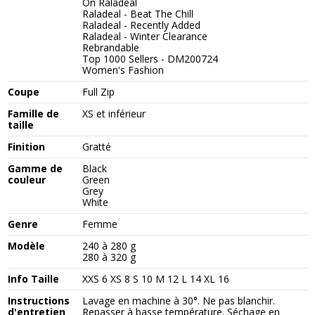
On Raladeal
Raladeal - Beat The Chill
Raladeal - Recently Added
Raladeal - Winter Clearance
Rebrandable
Top 1000 Sellers - DM200724
Women's Fashion
Coupe
Full Zip
Famille de
XS et inférieur
taille
Finition
Gratté
Gamme de
Black
couleur
Green
Grey
White
Genre
Femme
Modèle
240 à 280 g
280 à 320 g
Info Taille
XXS 6 XS 8 S 10 M 12 L 14 XL 16
Instructions
Lavage en machine à 30°. Ne pas blanchir.
d'entretien
Repasser à basse température. Séchage en