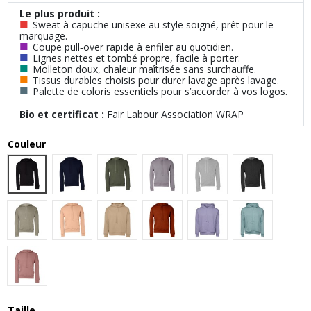
Le plus produit :
■
Sweat à capuche unisexe au style soigné, prêt pour le
marquage.
■
Coupe pull‑over rapide à enfiler au quotidien.
■
Lignes nettes et tombé propre, facile à porter.
■
Molleton doux, chaleur maîtrisée sans surchauffe.
■
Tissus durables choisis pour durer lavage après lavage.
■
Palette de coloris essentiels pour s’accorder à vos logos.
Bio et certificat :
Fair Labour Association WRAP
Couleur
Black
Navy
Military Green
Storm
Athletic Heather
Dark Grey He
Heather Stone
Peach
Tan
Brick
Dark Lavender
Heather Blu
Mauve
Taille