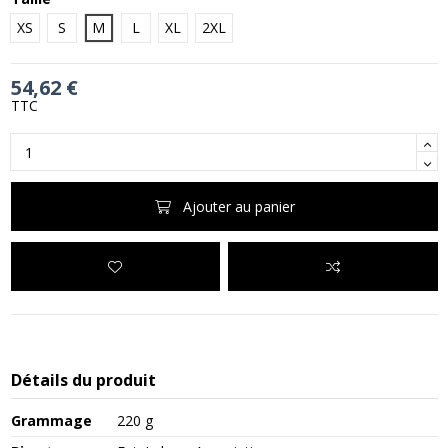
XS
S
M
L
XL
2XL
54,62 €
TTC
Ajouter au panier
Détails du produit
Grammage
220 g