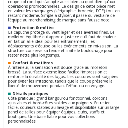
coupe col rond qui s’adapte aussi bien au quotidien qu’aux
opérations promotionnelles. Le design de cette pièce met
en valeur les marquages (sérigraphie, broderie, DTF) tout en
restant moderne. Simple à styliser, il passe du vestiaire de
l’équipe au merchandising de marque sans fausse note.
■
Protection & météo
La capuche protège du vent léger et des averses fines. Le
molleton équilibré qui apporte juste ce qu’il faut de chaleur
en fait un allié idéal pour les entrainements, les
déplacements d’équipe ou les événements en mi‑saison. La
structure conserve sa tenue et limite le boulochage pour
rester nette plus longtemps.
■
Confort & matières
À l’intérieur, la sensation est douce grâce au molleton
brossé. La surface externe lisse facilite l’impression et
renforce la durabilité des logos. Les coutures sont soignées
pour éviter les irritations, tandis que la coupe préserve la
liberté de mouvement pendant l’effort ou en voyage.
■
Détails pratiques
Côté pratique : grand kangourou fonctionnel, cordons
ajustables et bord‑côtes solides aux poignets. Entretien
facile, couleurs stables au lavage et disponibilité sur un large
panel de tailles pour équiper équipes, clubs, staffs et
boutiques. Une base fiable pour vos collections
personnalisées.