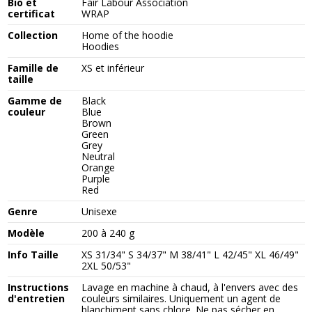
Bio et
Fair Labour Association
certificat
WRAP
Collection
Home of the hoodie
Hoodies
Famille de
XS et inférieur
taille
Gamme de
Black
couleur
Blue
Brown
Green
Grey
Neutral
Orange
Purple
Red
Genre
Unisexe
Modèle
200 à 240 g
Info Taille
XS 31/34" S 34/37" M 38/41" L 42/45" XL 46/49"
2XL 50/53"
Instructions
Lavage en machine à chaud, à l'envers avec des
d'entretien
couleurs similaires. Uniquement un agent de
blanchiment sans chlore. Ne pas sécher en