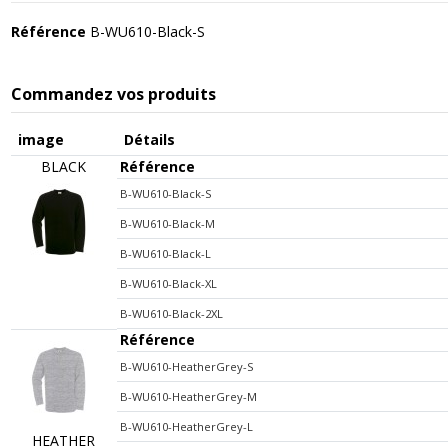
Référence
B-WU610-Black-S
Commandez vos produits
image
Détails
BLACK
Référence
B-WU610-Black-S
B-WU610-Black-M
B-WU610-Black-L
B-WU610-Black-XL
B-WU610-Black-2XL
Référence
B-WU610-HeatherGrey-S
B-WU610-HeatherGrey-M
B-WU610-HeatherGrey-L
HEATHER