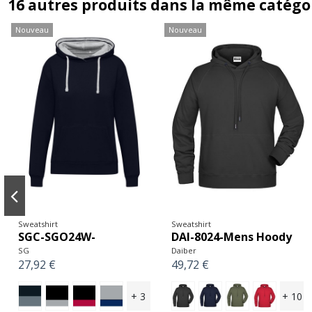
16 autres produits dans la même catégor
Nouveau
Nouveau
Sweatshirt
Sweatshirt
SGC-SGO24W-
DAI-8024-Mens Hoody
SG
Daiber
27,92 €
49,72 €
+ 3
+ 10