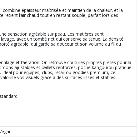
 combine épaisseur maîtrisée et maintien de la chaleur. et la
 retient l’air chaud tout en restant souple, parfait lors des
re une sensation agréable sur peau. Les matières sont
au lavage, avec un tombé net qui conserve sa tenue. La densité
 porté agréable, qui garde sa douceur et son volume au fil du
l’enfilage et l’aération. On retrouve coutures propres prêtes pour la
cordons ajustables et œillets renforcés, poche kangourou pratique
e. Idéal pour équipes, clubs, retail ou goodies premium, ce
alorise vos visuels grâce à des surfaces lisses et stables.
 standard
 Vegan