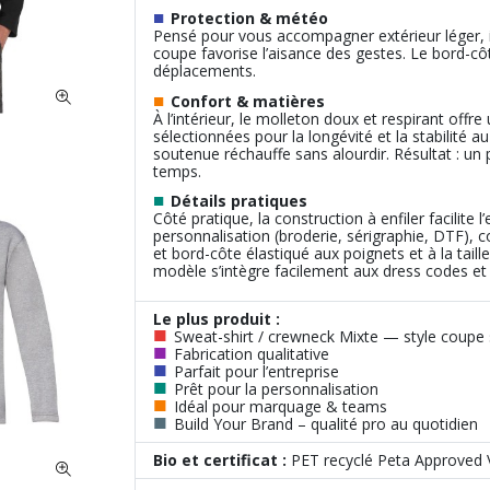
■
Protection & météo
Pensé pour vous accompagner extérieur léger, il
coupe favorise l’aisance des gestes. Le bord-côte
déplacements.
■
Confort & matières
À l’intérieur, le molleton doux et respirant off
sélectionnées pour la longévité et la stabilité 
soutenue réchauffe sans alourdir. Résultat : un
temps.
■
Détails pratiques
Côté pratique, la construction à enfiler facilite 
personnalisation (broderie, sérigraphie, DTF), 
et bord-côte élastiqué aux poignets et à la taill
modèle s’intègre facilement aux dress codes et v
Le plus produit :
■
Sweat-shirt / crewneck Mixte — style coupe
■
Fabrication qualitative
■
Parfait pour l’entreprise
■
Prêt pour la personnalisation
■
Idéal pour marquage & teams
■
Build Your Brand – qualité pro au quotidien
Bio et certificat :
PET recyclé Peta Approved