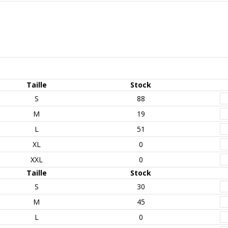
Taille
Stock
S
88
M
19
L
51
XL
0
XXL
0
Taille
Stock
S
30
M
45
L
0