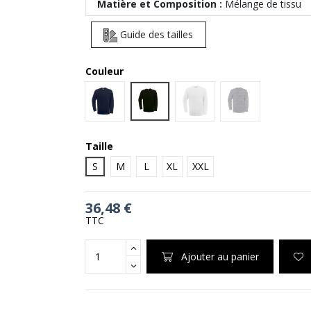
Matière et Composition :
Mélange de tissu
Guide des tailles
Couleur
BLACK
NAVY
WHITE
HEATHER GREY
Taille
S
M
L
XL
XXL
36,48 €
TTC
Ajouter au panier