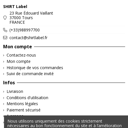
SHIRT Label
23 Rue Édouard Vaillant
37000 Tours
FRANCE
(+33)988997700
contact@shirtlabel.fr
Mon compte
Contactez-nous
Mon compte
Historique de vos commandes
Suivi de commande invité
Infos
Livraison
Conditions d'utilisation
Mentions légales
Paiement sécurisé
A propos
Nous utilisons uniquement des cookies strictement
Retours & Remboursements
nécessaires au bon fonctionnement du site et à l’amélioration