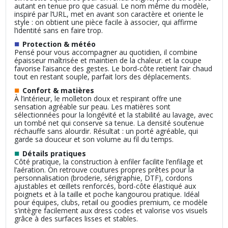
autant en tenue pro que casual. Le nom même du modèle,
inspiré par l’URL, met en avant son caractère et oriente le
style : on obtient une pièce facile à associer, qui affirme
l’identité sans en faire trop.
■
Protection & météo
Pensé pour vous accompagner au quotidien, il combine
épaisseur maîtrisée et maintien de la chaleur. et la coupe
favorise l’aisance des gestes. Le bord-côte retient l’air chaud
tout en restant souple, parfait lors des déplacements.
■
Confort & matières
À l’intérieur, le molleton doux et respirant offre une
sensation agréable sur peau. Les matières sont
sélectionnées pour la longévité et la stabilité au lavage, avec
un tombé net qui conserve sa tenue. La densité soutenue
réchauffe sans alourdir. Résultat : un porté agréable, qui
garde sa douceur et son volume au fil du temps.
■
Détails pratiques
Côté pratique, la construction à enfiler facilite l’enfilage et
l’aération. On retrouve coutures propres prêtes pour la
personnalisation (broderie, sérigraphie, DTF), cordons
ajustables et œillets renforcés, bord-côte élastiqué aux
poignets et à la taille et poche kangourou pratique. Idéal
pour équipes, clubs, retail ou goodies premium, ce modèle
s’intègre facilement aux dress codes et valorise vos visuels
grâce à des surfaces lisses et stables.