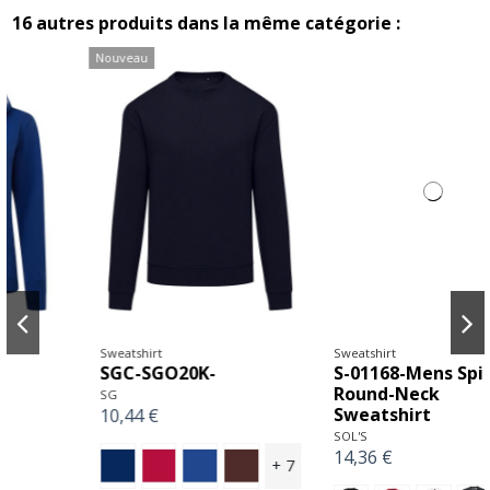
16 autres produits dans la même catégorie :
Sweatshirt
Sweatshirt
G-SF000-Softstyle®
S-01168-Mens Spider
Midweight Fleece
Round-Neck
Adult Crewneck
Sweatshirt
Sweatshirt
SOL'S
14,36 €
Gildan
7
5,36 €