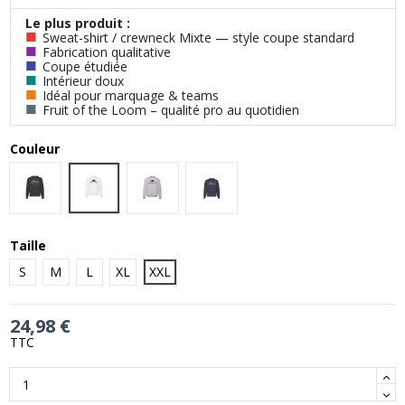
Le plus produit :
■
Sweat-shirt / crewneck Mixte — style coupe standard
■
Fabrication qualitative
■
Coupe étudiée
■
Intérieur doux
■
Idéal pour marquage & teams
■
Fruit of the Loom – qualité pro au quotidien
Couleur
WHITE
BLACK
HEATHER GREY
DEEP NAVY
Taille
S
M
L
XL
XXL
24,98 €
TTC