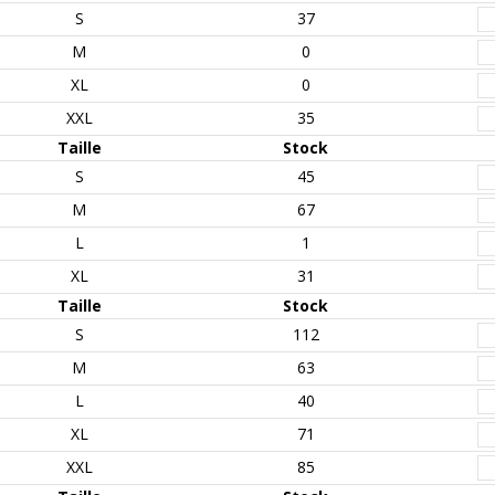
S
37
M
0
XL
0
XXL
35
Taille
Stock
S
45
M
67
L
1
XL
31
Taille
Stock
S
112
M
63
L
40
XL
71
XXL
85