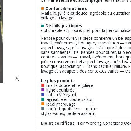
La maille respire et accompagne les variations
■
Confort & matières
Maille régulière et douce, agréable au quotidien.
vrillage au lavage.
■
Détails pratiques
Col durable et propre, prêt pour la personnalisa
Pensée pour durer, la pièce conserve un bel as
travail, événement, boutique, association — sans
aspect lavage après lavage et s’adapte à des c
sans sacrifier l’allure. Pensée pour durer, la p
contextes variés — travail, événement, boutique,
pièce conserve un bel aspect lavage après lava
boutique, association — sans sacrifier l’allure.
lavage et s’adapte à des contextes variés — trav
Le plus produit :
■
maille douce et régulière
■
ligne équilibrée
■
col en V élégant
■
agréable en toute saison
■
idéal marquage
■
confort quotidien — mixte
styles variés, facile à assortir
Bio et certificat :
Fair Working Conditions Oe