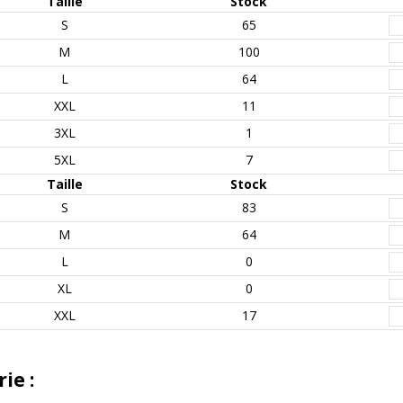
Taille
Stock
S
65
M
100
L
64
XXL
11
3XL
1
5XL
7
Taille
Stock
S
83
M
64
L
0
XL
0
XXL
17
ie :