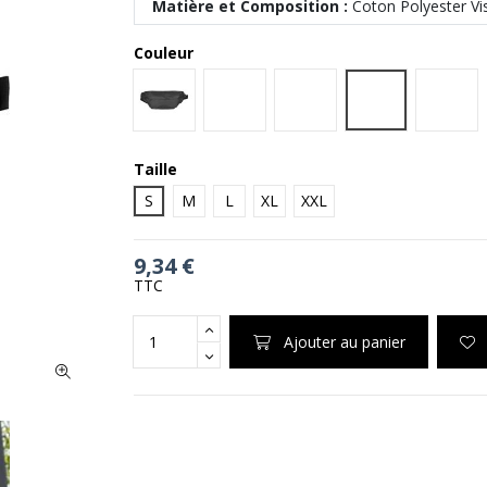
Matière et Composition :
Coton Polyester Vi
Couleur
Heather Grey
Black
Olive
White
Charc
Taille
S
M
L
XL
XXL
9,34 €
TTC
Ajouter au panier