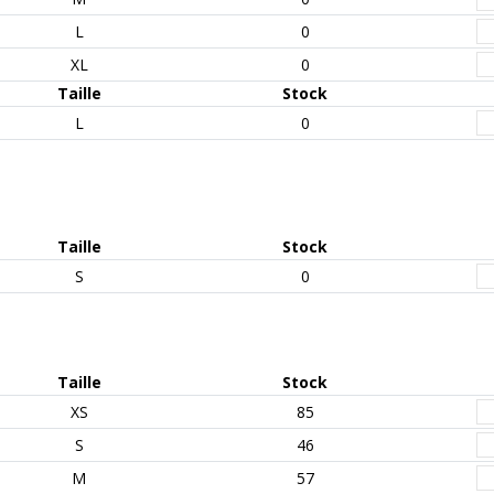
L
0
XL
0
Taille
Stock
L
0
Taille
Stock
S
0
Taille
Stock
XS
85
S
46
M
57