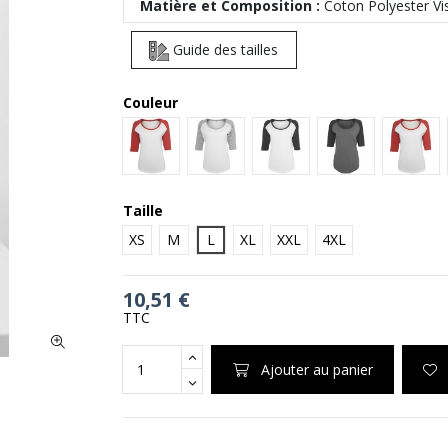
Matière et Composition :
Coton Polyester Vi
Guide des tailles
Couleur
White/Red
White/Heather Grey
White/Black
Charcoal/Black
Whit
Taille
XS
M
L
XL
XXL
4XL
10,51 €
TTC
Ajouter au panier