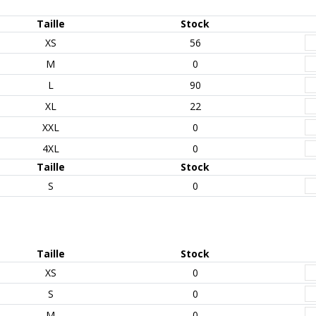
Taille
Stock
XS
56
M
0
L
90
XL
22
XXL
0
4XL
0
Taille
Stock
S
0
Taille
Stock
XS
0
S
0
M
0