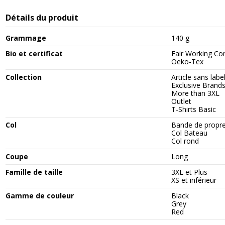
Détails du produit
Grammage
140 g
Bio et certificat
Fair Working Co
Oeko-Tex
Collection
Article sans labe
Exclusive Brand
More than 3XL
Outlet
T-Shirts Basic
Col
Bande de propr
Col Bateau
Col rond
Coupe
Long
Famille de taille
3XL et Plus
XS et inférieur
Gamme de couleur
Black
Grey
Red