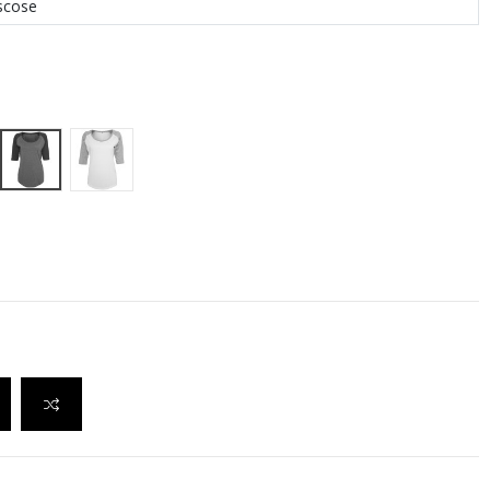
scose
Charcoal (Heather)|Black
e|Red
White|Heather Grey